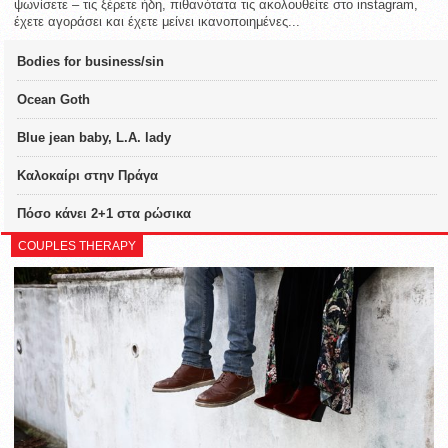
ψωνίσετε – τις ξέρετε ήδη, πιθανότατα τις ακολουθείτε στο instagram,
έχετε αγοράσει και έχετε μείνει ικανοποιημένες...
Bodies for business/sin
Ocean Goth
Blue jean baby, L.A. lady
Καλοκαίρι στην Πράγα
Πόσο κάνει 2+1 στα ρώσικα
COUPLES THERAPY