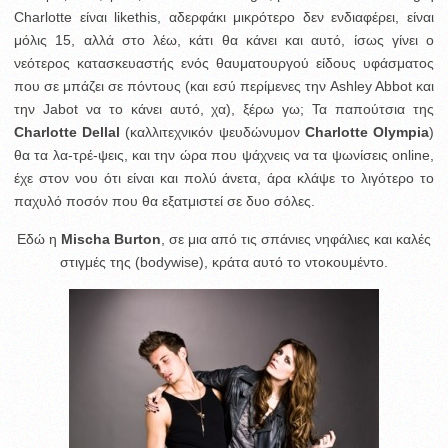
Charlotte είναι likethis, αδερφάκι μικρότερο δεν ενδιαφέρει, είναι
μόλις 15, αλλά στο λέω, κάτι θα κάνει και αυτό, ίσως γίνει ο
νεότερος κατασκευαστής ενός θαυματουργού είδους υφάσματος
που σε μπάζει σε πόντους (και εσύ περίμενες την Ashley Abbot και
την Jabot να το κάνει αυτό, χα), ξέρω γω; Τα παπούτσια της
Charlotte Dellal
(καλλιτεχνικόν ψευδώνυμον
Charlotte Olympia
)
θα τα λα-τρέ-ψεις, και την ώρα που ψάχνεις να τα ψωνίσεις online,
έχε στον νου ότι είναι και πολύ άνετα, άρα κλάψε το λιγότερο το
παχυλό ποσόν που θα εξατμιστεί σε δυο σόλες.
Εδώ η
Mischa Burton
, σε μια από τις σπάνιες νηφάλιες και καλές
στιγμές της (bodywise), κράτα αυτό το ντοκουμέντο.