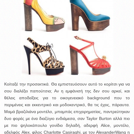
Κοίταξέ την προσεκτικά. Θα εμπιστευόσουν αυτό το κορίτσι για να
σου διαλέξει παπούτσια; Αν η εμφάνισή της δεν σου αρκεί, και
θέλεις αποδείξεις για το οικογενειακό background που το
περιμένεις και εκκεντρικό και μοδοκεντρικό, θα τις έχεις, πάραυτα.
Μαμά βραζιλιάνα μοντέλο, μπαμπάς επιχειρηματίας, παντρεύτηκαν
δυο φορές με ένα διαζύγιο ενδιάμεσα, σαν Taylor Burton αλλά πιο
με πιο ψηλοκάπουλο γονίδιο δηλαδή, αδερφή Alice, μοντέλο,
αδελφός Alex, φίλος Charlotte Casiraghi, με τον AlexanderWang η