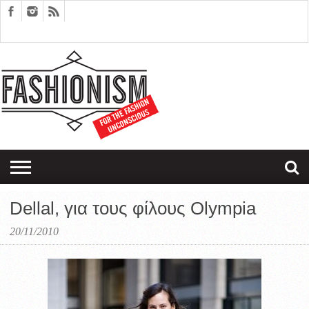
FASHION
DESIGN
ART
EDITORIALS
COUPLES
SARTORIAGRAM
THERAPY
Dellal, για τους φίλους Olympia
20/11/2010