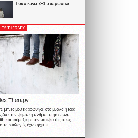
Πόσο κάνει 2+1 στα ρώσικα
LES THERAPY
les Therapy
τι μήνες μου καρφώθηκε στο μυαλό η ιδέα
οιχίζω στην ψηφιακή ανθρωπότητα πολύ
th και τρόμαξα με την υποψία ότι, ίσως
α το ομολογώ, έχω αρχίσει...