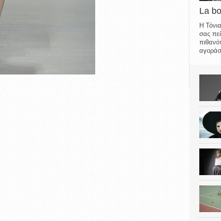
La b
Η Τόνια
σας πεί
πιθανότ
αγοράσε