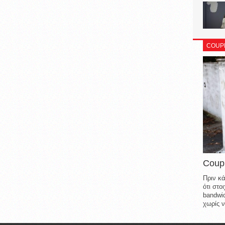
COUP
Coup
Πριν κά
ότι στ
bandwid
χωρίς ν