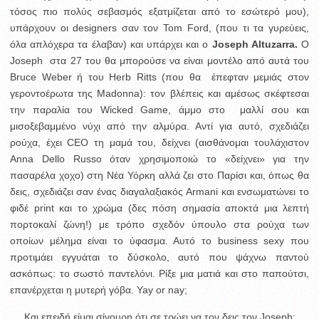
τόσος πιο πολύς σεβασμός εξατμίζεται από το εσώτερό μου),
υπάρχουν οι designers σαν τον Tom Ford, (που τι τα γυρεύεις,
όλα απλόχερα τα έλαβαν) και υπάρχει και ο
Joseph Altuzarra.
Ο
Joseph στα 27 του θα μπορούσε να είναι μοντέλο από αυτά του
Bruce Weber ή του Herb Ritts (που θα έπεφταν μεμιάς στον
γεροντοέρωτα της Madonna): τον βλέπεις και αμέσως σκέφτεσαι
την παραλία του Wicked Game, άμμο στο μαλλί σου και
μισοξεβαμμένο νύχι από την αλμύρα. Αντί για αυτό, σχεδιάζει
ρούχα, έχει CEO τη μαμά του, δείχνει (αισθάνομαι τουλάχιστον
Anna Dello Russo όταν χρησιμοποιώ το «δείχνει» για την
πασαρέλα χοχο) στη Νέα Υόρκη αλλά ζει στο Παρίσι και, όπως θα
δεις, σχεδιάζει σαν ένας διαγαλαξιακός Armani και ενσωματώνει το
φιδέ print και το χρώμα (δες πόση σημασία αποκτά μια λεπτή
πορτοκαλί ζώνη!) με τρόπο σχεδόν ύπουλο στα ρούχα των
οποίων μέλημα είναι το ύφασμα. Αυτό το business sexy που
προτιμάει εγγυάται το δύσκολο, αυτό που ψάχνω παντού
ασκόπως: το σωστό παντελόνι. Ρίξε μια ματιά και στο παπούτσι,
επανέρχεται η μυτερή γόβα. Yay or nay;
Και επειδή είμαι σίγουρη ότι σε τρώει να τον δεις τον Joseph: