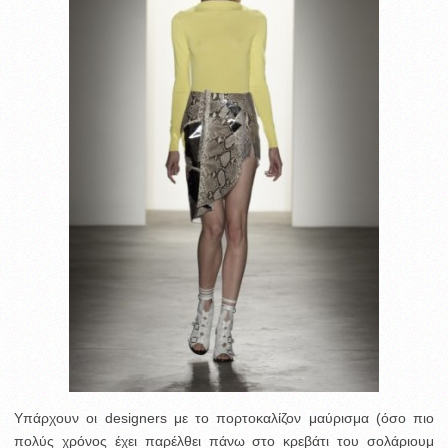
Υπάρχουν οι designers με το πορτοκαλίζον μαύρισμα (όσο πιο
πολύς χρόνος έχει παρέλθει πάνω στο κρεβάτι του σολάριουμ