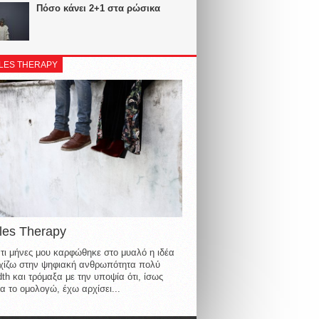
Πόσο κάνει 2+1 στα ρώσικα
LES THERAPY
les Therapy
τι μήνες μου καρφώθηκε στο μυαλό η ιδέα
οιχίζω στην ψηφιακή ανθρωπότητα πολύ
th και τρόμαξα με την υποψία ότι, ίσως
α το ομολογώ, έχω αρχίσει...