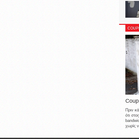
COUP
Coup
Πριν κά
ότι στ
bandwid
χωρίς ν