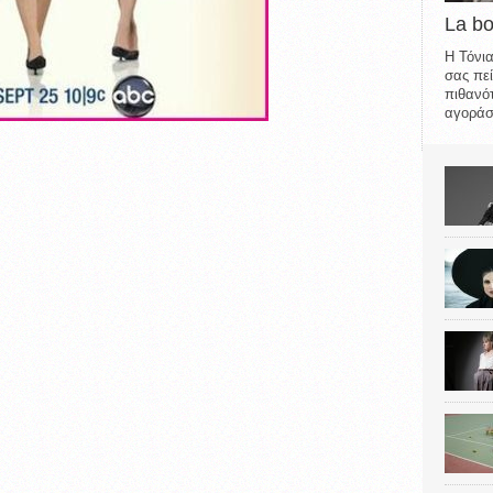
La b
Η Τόνια
σας πεί
πιθανότ
αγοράσε