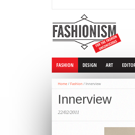
FASHION
DESIGN
ART
EDITO
Home
/
Fashion
/
Innerview
Innerview
22/02/2011