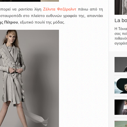
πορεί να ραντίσει λίγη
Ζέλντα Φιτζέραλντ
πάνω από τη
ταυροπόδι στο πλείστο ευθυνών γραφείο της, απαντάει
La b
ς Πέτρου
, εξωτικό πουλί της μόδας.
Η Τόνια
σας πεί
πιθανότ
αγοράσε