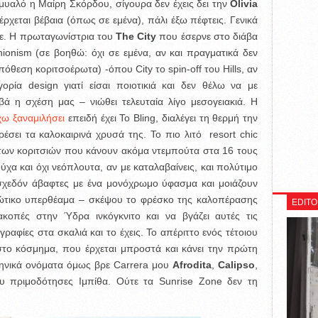
ο μυαλό η Μαίρη Σκόρδου, σίγουρα δεν έχεις δει την
Olivia
ρχεται βέβαια (όπως σε εμένα), πάλι έξω πέφτεις. Γενικά
ε.
Η πρωταγωνίστρια του
The City
που έσερνε στο διάβα
shionism (σε βοηθώ: όχι σε εμένα, αν και πραγματικά δεν
όθεση κοριτσοέρωτα) -όπου City το spin-off του Hills, αν
γορία design γιατί είσαι ποιοτικιά και δεν θέλω να με
βά η σχέση μας – νιώθει τελευταία λίγο μεσογειακιά. Η
χω ξαναμιλήσει
επειδή έχει Το Bling, διαλέγει τη θερμή την
έσει τα καλοκαιρινά χρυσά της. Το πιο λιτό resort chic
 των κοριτσιών που κάνουν ακόμα ντεμπούτα στα 16 τους
ούχα και όχι νεόπλουτα, αν με καταλαβαίνεις, και πολύτιμο
 σχεδόν άβαφτες με ένα μονόχρωμο ύφασμα και μοιάζουν
ώτικο υπερθέαμα – σκέψου το φρέσκο της καλοπέρασης
EDITO
ακοπές στην Ύδρα ινκόγκνιτο και να βγάζει αυτές τις
ραφίες στα σκαλιά και το έχεις. Το απέριττο ενός τέτοιου
ς στο κόσμημα, που έρχεται μπροστά και κάνει την πρώτη
ληνικά ονόματα όμως βρε Carrera μου
Afrodita
,
Calipso
,
ου πριμοδότησες Ιμπίθα. Ούτε τα Sunrise Zone δεν τη