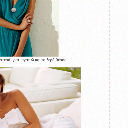
ιστερά, γιατί αγαπώ και το ξερό θέρος.