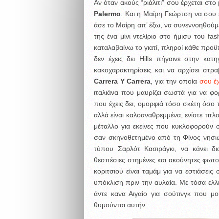
Αν όταν ακούς “ριάλιτι” σου έρχεται στ
Palermo
. Και η Μαίρη Γεώρτση να σου έ
άσε το Μαίρη απ’ έξω, να συνεννοηθούμ
της ένα μίνι ντελίριο στο ήμισυ του fa
καταλαβαίνω το γιατί, πληροί κάθε προϋπ
δεν έχεις δει Hills πήγαινε στην κατη
κακοχαρακτηρίσεις και να αρχίσει στρα
Carrera Y Carrera
, για την οποία
σου έ
ιταλιάνα που μαυρίζει σωστά για να φορ
που έχεις δει, ομορφιά τόσο σκέτη όσο
αλλά είναι καλοαναθρεμμένα, ενίοτε τιτλ
μέταλλο για εκείνες που κυκλοφορούν
σαν σκηνοθετημένο από τη Φίνος νησι
τύπου Σαρλότ Κασιράγκι, να κάνει δι
θεσπέσιες στημένες και ακούνητες φωτογ
κοριτσιού είναι ταμάμ για να εστιάσει
υπόκλιση πριν την αυλαία. Με τόσα ελ
άντε κανα Αιγαίο για σούτινγκ που μ
θυμούνται αυτήν.