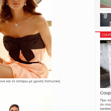
COUP
λουκ και το σετάρω με χρυσή πιστωτική.
Coup
Πριν κά
ότι στ
bandwid