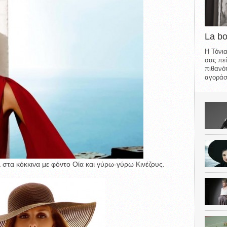
La b
Η Τόνια
σας πεί
πιθανότ
αγοράσε
 στα κόκκινα με φόντο Οία και γύρω-γύρω Κινέζους.