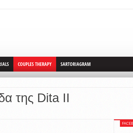
RIALS
COUPLES THERAPY
SARTORIAGRAM
α της Dita II
FACE