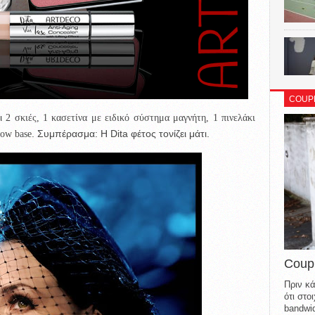
COUP
ει
2 σκιές, 1 κασετίνα με ειδικό σύστημα μαγνήτη, 1 πινελάκι
. Συμπέρασμα: Η Dita φέτος τονίζει μάτι.
dow base
Coup
Πριν κά
ότι στ
bandwid