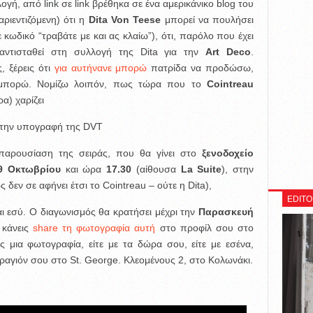
γή, από link σε link βρέθηκα σε ένα αμερικάνικο blog του
ριεντιζόμενη) ότι η
Dita
Von Teese
μπορεί να πουλήσει
 κωδικό “τραβάτε με και ας κλαίω”), ότι, παρόλο που έχει
 αντισταθεί στη συλλογή της Dita για την
Art Deco
.
 ξέρεις ότι
για αυτήνανε μπορώ
πατρίδα να προδώσω,
ο μπορώ. Νομίζω λοιπόν, πως τώρα που το
Cointreau
α) χαρίζει
ε την υπογραφή της DVT
παρουσίαση της σειράς, που θα γίνει στο
ξενοδοχείο
9 Οκτωβρίου
και ώρα
17.30
(αίθουσα
La Suite
), στην
ς δεν σε αφήνει έτσι το Cointreau – ούτε η Dita),
EDITO
αι εσύ. Ο διαγωνισμός θα κρατήσει μέχρι την
Παρασκευή
 κάνεις
share τη φωτογραφία αυτή
στο προφίλ σου στο
ας μια φωτογραφία, είτε με τα δώρα σου, είτε με εσένα,
 κραγιόν σου στο St. George. Κλεομένους 2, στο Κολωνάκι.