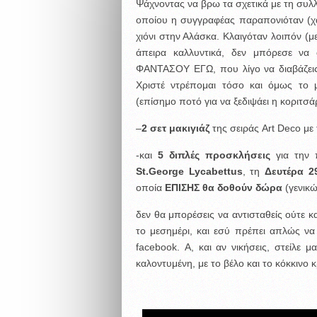
Ψάχνοντας να βρω τα σχετικά με τη συλλο
οποίου η συγγραφέας παραπονιόταν (χα
χιόνι στην Αλάσκα. Κλαιγόταν λοιπόν (με
άπειρα καλλυντικά, δεν μπόρεσε να
ΦΑΝΤΑΣΟΥ ΕΓΩ, που λίγο να διαβάζεις,
Χριστέ ντρέπομαι τόσο και όμως τ
(επίσημο ποτό για να ξεδιψάει η κοριτσάρ
–
2 σετ μακιγιάζ
της σειράς Art Deco μ
-και
5 διπλές προσκλήσεις
για την 
St.George Lycabettus
, τη
Δευτέρα 2
οποία
ΕΠΙΣΗΣ θα δοθούν δώρα
(γενικώ
δεν θα μπορέσεις να αντισταθείς ούτε κ
το μεσημέρι, και εσύ πρέπει απλώς να
facebook. Α, και αν νικήσεις, στείλε μ
καλοντυμένη, με το βέλο και το κόκκινο