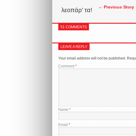
← Previous Story
λεοπάρ’ τα!
51 COMMENTS
LEAVE A REPLY
Your email address will not be published.
Requi
Comment
*
Name
*
Email
*