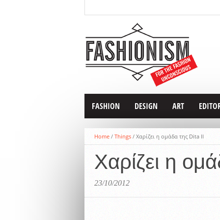
FASHION
DESIGN
ART
EDITO
Home
/
Things
/
Χαρίζει η ομάδα της Dita II
Χαρίζει η ομάδ
23/10/2012