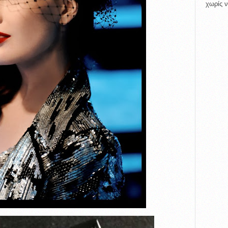
χωρίς ν