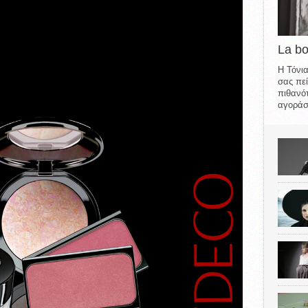
La b
Η Τόνια
σας πεί
πιθανότ
αγοράσε