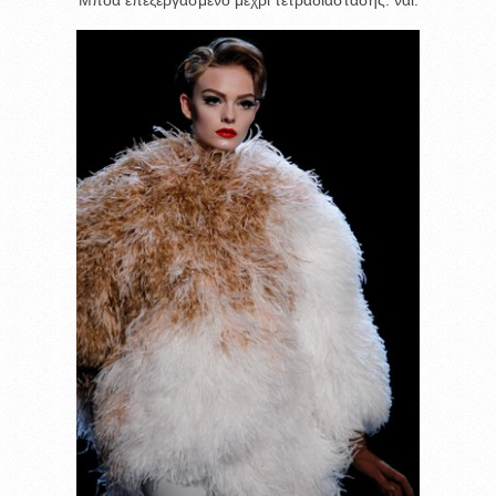
Μποά επεξεργασμένο μέχρι τετραδιάστασης: ναι.