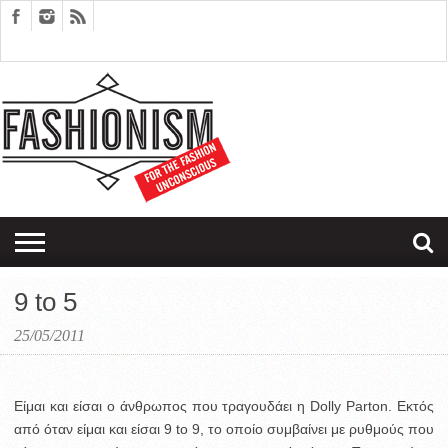
FASHION
DESIGN
ART
EDITORIALS
COUPLES
SARTORIAGRAM
THERAPY
9 to 5
25/05/2011
Είμαι και είσαι ο άνθρωπος που τραγουδάει η Dolly Parton. Εκτός
από όταν είμαι και είσαι 9 to 9, το οποίο συμβαίνει με ρυθμούς που