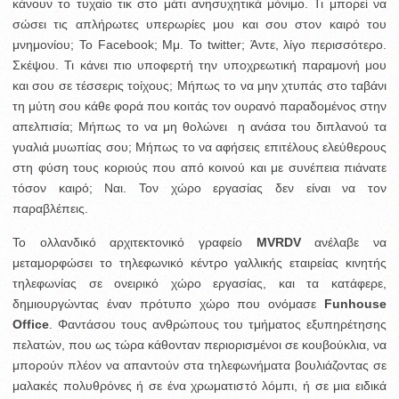
κάνουν το τυχαίο τικ στο μάτι ανησυχητικά μόνιμο. Τι μπορεί να
σώσει τις απλήρωτες υπερωρίες μου και σου στον καιρό του
μνημονίου;
Το Facebook; Μμ. Το twitter; Άντε, λίγο περισσότερο.
Σκέψου. Τι κάνει πιο υποφερτή την υποχρεωτική παραμονή μου
και σου σε τέσσερις τοίχους; Μήπως το να μην χτυπάς στο ταβάνι
τη μύτη σου κάθε φορά που κοιτάς τον ουρανό παραδομένος στην
απελπισία; Μήπως το να μη θολώνει η ανάσα του διπλανού τα
γυαλιά μυωπίας σου; Μήπως το να αφήσεις επιτέλους ελεύθερους
στη φύση τους κοριούς που από κοινού και με συνέπεια πιάνατε
τόσον καιρό; Ναι. Τον χώρο εργασίας δεν είναι να τον
παραβλέπεις.
Το ολλανδικό αρχιτεκτονικό γραφείο
MVRDV
ανέλαβε να
μεταμορφώσει το τηλεφωνικό κέντρο γαλλικής εταιρείας κινητής
τηλεφωνίας σε ονειρικό χώρο εργασίας, και τα κατάφερε,
δημιουργώντας έναν πρότυπο χώρο που ονόμασε
Funhouse
Οffice
. Φαντάσου τους ανθρώπους του τμήματος εξυπηρέτησης
πελατών, που ως τώρα κάθονταν περιορισμένοι σε κουβούκλια, να
μπορούν πλέον να απαντούν στα τηλεφωνήματα βουλιάζοντας σε
μαλακές πολυθρόνες ή σε ένα χρωματιστό λόμπι, ή σε μια ειδικά