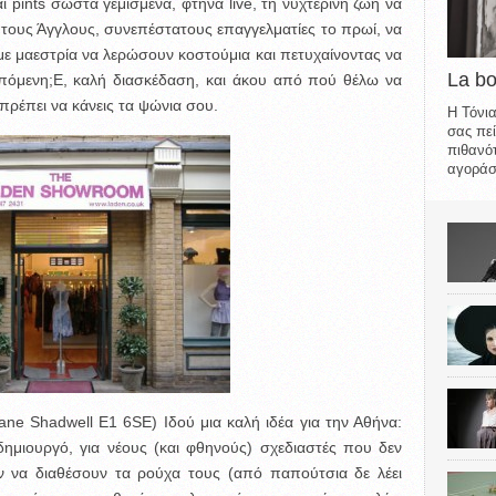
αι pints σωστά γεμισμένα, φτηνά live, τη νυχτερινή ζωή να
πτους Άγγλους, συνεπέστατους επαγγελματίες το πρωί, να
ε μαεστρία να λερώσουν κοστούμια και πετυχαίνοντας να
La b
πόμενη;
Ε, καλή διασκέδαση, και άκου από πού θέλω να
πρέπει να κάνεις τα ψώνια σου.
Η Τόνια
σας πεί
πιθανότ
αγοράσε
ane Shadwell E1 6SE) Ιδού μια καλή ιδέα για την Αθήνα:
ημιουργό, για νέους (και φθηνούς) σχεδιαστές που δεν
 να διαθέσουν τα ρούχα τους (από παπούτσια δε λέει