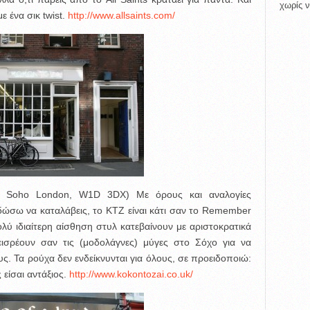
χωρίς ν
 ένα σικ twist.
http://www.allsaints.com/
, Soho London, W1D 3DX) Με όρους και αναλογίες
δώσω να καταλάβεις, το KTZ είναι κάτι σαν το Remember
πολύ ιδιαίτερη αίσθηση στυλ κατεβαίνουν με αριστοκρατικά
ισρέουν σαν τις (μοδολάγνες) μύγες στο Σόχο για να
ς. Τα ρούχα δεν ενδείκνυνται για όλους, σε προειδοποιώ:
 είσαι αντάξιος.
http://www.kokontozai.co.uk/