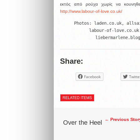
εκτός από ρούχα χωρίς να κουνηθε
http://www.labour-of-love.co.uk/
Photos: laden.co.uk, allsa
labour-of-love.co.uk
liebermarlene.blo
Share:
Facebook
Twitte
RELATED ITEMS
← Previous Stor
Over the Heel