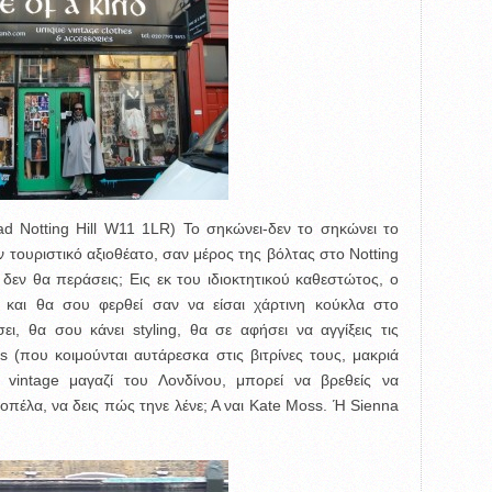
ad Notting Hill W11 1LR) Το σηκώνει-δεν το σηκώνει το
ν τουριστικό αξιοθέατο, σαν μέρος της βόλτας στο Notting
, δεν θα περάσεις; Εις εκ του ιδιοκτητικού καθεστώτος, ο
ς και θα σου φερθεί σαν να είσαι χάρτινη κούκλα στο
ι, θα σου κάνει styling, θα σε αφήσει να αγγίξεις τις
gs (που κοιμούνται αυτάρεσκα στις βιτρίνες τους, μακριά
 vintage μαγαζί του Λονδίνου, μπορεί να βρεθείς να
κοπέλα, να δεις πώς τηνε λένε; Α ναι Kate Moss. Ή Sienna