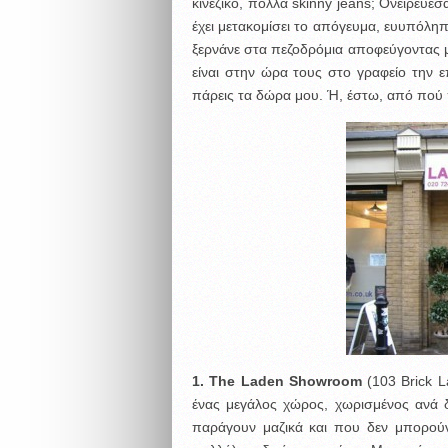
κινέζικο, πολλά skinny jeans; Ονειρεύεσ
έχει μετακομίσει το απόγευμα, ευυπόλη
ξερνάνε στα πεζοδρόμια αποφεύγοντας μ
είναι στην ώρα τους στο γραφείο την ε
πάρεις τα δώρα μου. Ή, έστω, από πού 
1.
The
Laden
Showroom
(103 Brick L
ένας μεγάλος χώρος, χωρισμένος ανά δ
παράγουν μαζικά και που δεν μπορούν