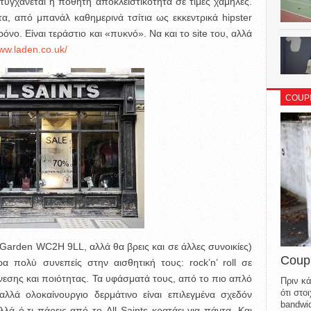
τυγχάνεται η ποθητή αποκλειστικότητα σε τιμές χαμηλές.
, από μπανάλ καθημερινά τσίτια ως εκκεντρικά hipster
ρόνο. Είναι τεράστιο και «πυκνό». Να και το site του, αλλά
ww.laden.co.uk/
COUP
 Garden WC2H 9LL, αλλά θα βρεις και σε άλλες συνοικίες)
Coup
ρα πολύ συνεπείς στην αισθητική τους: rock’n’ roll σε
εσης και ποιότητας. Τα υφάσματά τους, από το πιο απλό
Πριν κά
ότι στ
λά ολοκαίνουργιο δερμάτινο είναι επιλεγμένα σχεδόν
bandwid
αλλά ό,τι πάρεις από το All Saints κρατάει για πάντα. Και