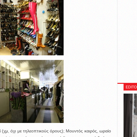
EDITO
ί (χμ, όχι με τηλεοπτικούς όρους); Μουντός καιρός, ωραίο