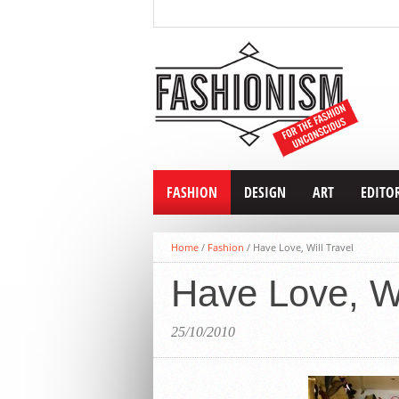
FASHION
DESIGN
ART
EDITO
Home
/
Fashion
/
Have Love, Will Travel
Have Love, Wi
25/10/2010