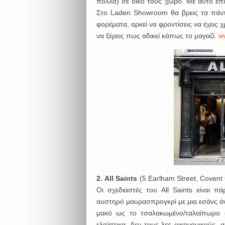
πολλά) σε δικό τους χώρο. Με αυτό επι
Στο Laden Showroom θα βρεις τα πάντα
φορέματα, αρκεί να φροντίσεις να έχεις χ
να ξέρεις πως αδικεί κάπως το μαγαζί.
w
2.
All
Saints
(5 Earlham Street, Covent
Οι σχεδιαστές του All Saints είναι πά
αυστηρό μαυρασπρογκρί με μια εσάνς άν
μακό ως το τσαλακωμένο/ταλαίπωρο αλ
ελιτίστικα. Δεν τους λες οικονομικούς, 