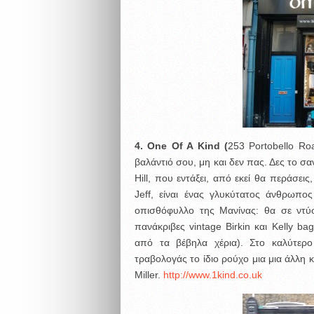
4.
One
Of
A
Kind (
253 Portobello Ro
βαλάντιό σου, μη και δεν πας. Δες το σα
Hill, που εντάξει, από εκεί θα περάσεις
Jeff, είναι ένας γλυκύτατος άνθρωπο
οπισθόφυλλο της Μανίνας: θα σε ντύσε
πανάκριβες vintage Birkin και Kelly ba
από τα βέβηλα χέρια). Στο καλύτερο
τραβολογάς το ίδιο ρούχο μια μια άλλη 
Miller.
http://www.1kind.co.uk