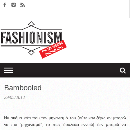
FASHION
DESIGN
ART
EDITORIALS
COUPLES
SARTORIAGRAM
THERAPY
Bambooled
29/05/2012
Να ακόμα κάτι που τον μηχανισμό του (ούτε καν ξέρω αν μπορώ
να πω “μηχανισμό”, το πώς δουλεύει εννοώ) δεν μπορώ να