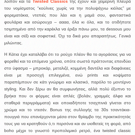
λοιπόν και τα
Twisted Classics
της έχουν και χειμερινή πλευρά
του νομίσματος “κούλνες χωρίς να την πολυψάχνω κιόλας” με
φορεματάκια, ντεπιές που λέει και η μαμά σου, φανταστικά
φουλάρια και εσώρουχα – αααα, όλα κι όλα, και το οτιδήποτε
τσιμπημένο από την καρέκλα να έριξα πάνω μου, τα dessous μου
είναι και σέξι και σοφιστικέ. Όχι τα δικά μου απαραιτήτως. Γενικά
μιλώντας.
Η Κάτια έχει καταλάβει ότι το ρούχο πλέον θα το αγοράσεις για να
φορεθεί και τα επόμενα χρόνια, οπότε σωστά πράττοντας επενδύει
στο ύφασμα – μπροκάρ, μεταλιζέ, κομμένη δαντέλα και διαφάνειες
είναι με προσοχή επιλεγμένα, ενώ prints και κοψίματα
παραπέμπουν σε κάτι γνώριμο και κλασικό, παρόλο το μοντέρνο
styling. Και δεν ξέρω αν θα συμφωνήσεις, αλλά πολύ έξυπνο το
βρήκα που οι φόρμες είναι απλές (βολάν, γραμμές άλφα και
σταθερά περιγράμματα) και οποιαδήποτε τσαχπινιά γίνεται στο
χρώμα και το ντεσέν. Bonus της συλλογής τα 30s τσαντάκια-
πουγγιά που επανέρχονται μέσα στον θρίαμβο της πρακτικότητάς
τους για να κρατηθούν ό,τι περσόνα και αν υιοθετείς τη φορά, από
boho μέχρι το γνωστό προπολεμικό ρετρό, ένα twisted classic