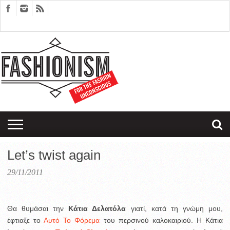
FASHION
DESIGN
ART
EDITORIALS
COUPLES
SARTORIAGRAM
THERAPY
Let’s twist again
29/11/2011
Θα θυμάσαι την
Κάτια Δελατόλα
γιατί, κατά τη γνώμη μου,
έφτιαξε το
Αυτό Το Φόρεμα
του περσινού καλοκαιριού.
Η Κάτια