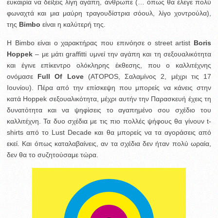
ευκαιρία να δείξεις λίγη αγάπη, άνθρωπε (… όπως θα έλεγε πολύ
φωναχτά και μια μαύρη τραγουδίστρια σόουλ, λίγο χοντρούλα),
της
Bimbo
είναι η καλύτερή της.
Η Bimbo είναι ο χαρακτήρας που επινόησε ο street artist
Boris
Hoppek
– με μάτι graffitti υμνεί την αγάπη και τη σεξουαλικότητα
και έγινε επίκεντρο ολόκληρης έκθεσης, που o καλλιτέχνης
ονόμασε
Full Of Love
(ATOPOS, Σαλαμίνος 2, μέχρι τις 17
Ιουνίου). Πέρα από την επίσκεψη που μπορείς να κάνεις στην
κατά Hoppek σεξουαλικότητα, μέχρι αυτήν την Παρασκευή έχεις τη
δυνατότητα και να ψηφίσεις το αγαπημένο σου σχέδιο του
καλλιτέχνη. Τα δυο σχέδια με τις πιο πολλές ψήφους θα γίνουν t-
shirts από το Lust Decade και θα μπορείς να τα αγοράσεις από
εκεί. Και όπως καταλαβαίνεις, αν τα σχέδια δεν ήταν πολύ ωραία,
δεν θα το συζητούσαμε τώρα.