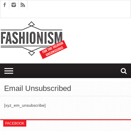
FASHION
DESIGN
ART
EDITORIALS
COUPLES
SARTORIAGRAM
THERAPY
Email Unsubscribed
[xyz_em_unsubscribe]
FACEBOOK