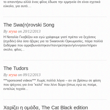
το απαντήσω αλλά ένας φίλος έδωσε την ερμηνεία ότι είναι σχετικά
εύκολο, για αυτό....
The Swa(n)rovski Song
By
xrysa
on 20/12/2013
Η Ναταλία Γκαβέζου και εγώ γράφουμε γιατί πρέπει να ξεχάσεις
(σχεδόν) όλα όσα ήξερες για τα Swarovski Ορκωμοσίες, πάρα πολλά
ξαδέρφια που αρραβωνιάστηκαν/παντρεύτηκαν/γέννησαν/πήραν
σκύλο, φίλες...
The Tudors
By
xrysa
on 09/12/2013
***sponsored videos*** Χωρίς πολλά λόγια – αν σε βρίσκω σε φάση
που ψάχνεις για ένα “καλό” που λένε δώρο (όπως εγώ ας πούμε,
εντελώς τυχαία...
Χαρίζει η ομάδα, The Cat Black edition