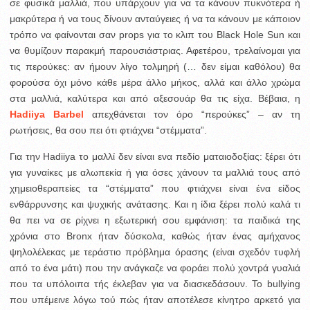
σε φυσικά μαλλιά, που υπάρχουν για να τα κάνουν πυκνότερα ή
μακρύτερα ή να τους δίνουν ανταύγειες ή να τα κάνουν με κάποιον
τρόπο να φαίνονται σαν props για το κλιπ του Black Hole Sun και
να θυμίζουν παρακμή παρουσιάστριας. Αφετέρου, τρελαίνομαι για
τις περούκες: αν ήμουν λίγο τολμηρή (… δεν είμαι καθόλου) θα
φορούσα όχι μόνο κάθε μέρα άλλο μήκος, αλλά και άλλο χρώμα
στα μαλλιά, καλύτερα και από αξεσουάρ θα τις είχα. Βέβαια, η
Hadiiya Barbel
απεχθάνεται τον όρο “περούκες” – αν τη
ρωτήσεις, θα σου πει ότι φτιάχνει “στέμματα”.
Για την Hadiiya το μαλλί δεν είναι ενα πεδίο ματαιοδοξίας: ξέρει ότι
για γυναίκες με αλωπεκία ή για όσες χάνουν τα μαλλιά τους από
χημειοθεραπείες τα “στέμματα” που φτιάχνει είναι ένα είδος
ενθάρρυνσης και ψυχικής ανάτασης. Και η ίδια ξέρει πολύ καλά τι
θα πει να σε ρίχνει η εξωτερική σου εμφάνιση: τα παιδικά της
χρόνια στο Bronx ήταν δύσκολα, καθώς ήταν ένας αμήχανος
ψηλολέλεκας με τεράστιο πρόβλημα όρασης (είναι σχεδόν τυφλή
από το ένα μάτι) που την ανάγκαζε να φοράει πολύ χοντρά γυαλιά
που τα υπόλοιπα τής έκλεβαν για να διασκεδάσουν. Το bullying
που υπέμεινε λόγω τού πώς ήταν αποτέλεσε κίνητρο αρκετό για