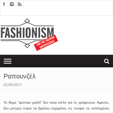
FASHION
DESIGN
ART
EDITORIALS
COUPLES
SARTORIAGRAM
THERAPY
Ραπουνζέλ
02/04/2013
Το θέμα “ψεύτικο μαλλί” δεν είναι απλό για τη γράφουσα. Αφενός,
δεν μπορώ παρά να βρίσκω σιχαμένες τις τούφες τις κολλημένες