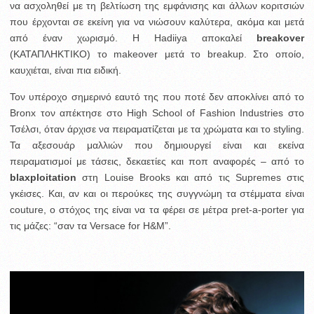
να ασχοληθεί με τη βελτίωση της εμφάνισης και άλλων κοριτσιών
που έρχονται σε εκείνη για να νιώσουν καλύτερα, ακόμα και μετά
από έναν χωρισμό. Η Hadiiya αποκαλεί
breakover
(ΚΑΤΑΠΛΗΚΤΙΚΟ) το makeover μετά το breakup. Στο οποίο,
καυχιέται, είναι πια ειδική.
Τον υπέροχο σημερινό εαυτό της που ποτέ δεν αποκλίνει από το
Bronx τον απέκτησε στο High School of Fashion Industries στο
Τσέλσι, όταν άρχισε να πειραματίζεται με τα χρώματα και το styling.
Τα αξεσουάρ μαλλιών που δημιουργεί είναι και εκείνα
πειραματισμοί με τάσεις, δεκαετίες και ποπ αναφορές – από το
blaxploitation
στη Louise Brooks και από τις Supremes στις
γκέισες. Και, αν και οι περούκες της συγγνώμη τα στέμματα είναι
couture, ο στόχος της είναι να τα φέρει σε μέτρα pret-a-porter για
τις μάζες: “σαν τα Versace for H&M”.