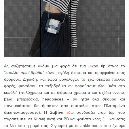
Ας συζητήσουμε ακόμα μία φορά ότι ένα μικρό tip όπως το
“καπέλο πρωί-βράδυ”
κάνει μεγάλη διαφορά και ομορφαίνει τους
δρόμους. Δηλαδή, και τώρα μονολογώ, το έχω σκεφτεί πολλές
φορές, φαντάσου τα πεζοδρόμια αν φορούσαμε όλοι “κάτι στο
κεφάλι” (πολύχρωμα και σε διάφορα χρώματα και σχέδια εννοώ,
βέλα, μπερεδάκια, headpieces – αν ήταν όλα σκούρα και
πανομοιότυπα θα ήμασταν σαν ομπρέλες στον Πλαταμώνα
δεκαπενταύγουστο). Η
Σαβίνα
εδώ
συνδυάζει crop top που
παραπέμπει σε Κυανή Ακτή και ΒΒ και φούστα κλος (… και εσάς
το λέει έτσι η μαμά σας. Σίγουρα) με τα ankle boots που έχουμε