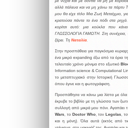
με νύχια και με δόντια να μη με κοροϊ
αλλά πάλευα και να μη χάνω τα πάρτυ 
μου θα είχε τίτλο Μια Ζωή Μεταίχμιο, γ
κρατούσα πάντα το ένα πόδι στα ρηχά.
κορίτσι αυτό: μια κούκλα που κάν
ΓΛΩΣΣΟΛΟΓΙΑ ΓΑΜΩΤΗ. Στη συνέχεια, θα
ξέρει. Τη
Ναταλία
.
Στην προσπάθεια για παγκόσμια κυριαρχί
ένα μικρό expanding έξω από τα όρια 
τελευταίο χρόνο μόνιμα στο εξωτικό
Blo
Information science & Computational Li
το μεταπτυχιακό στην Ιστορική Γλωσσο
όπου έγινε και η φωτογράφιση.
Προσπάθησα να κάνω μια λίστα με όλα
έκρυβε το βιβλίο με τη γλώσσα των ξωτι
συλλογή από μικρά μου πόνι. Αγαπάει τ
Wars
, το
Doctor Who
, τον
Legolas
, τ
και η μόνη). Όλα αυτά (εκτός από τι
χτένισμα, στο μακιγιάζ της. Αγαπάει και 