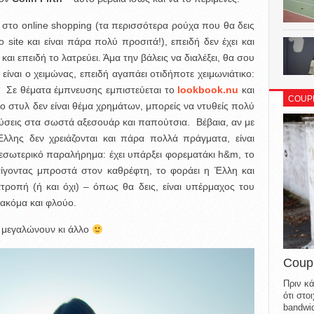
 στο online shopping (τα περισσότερα ρούχα που θα δεις
ite και είναι πάρα πολύ προσιτά!), επειδή δεν έχει και
 και επειδή το λατρεύει. Άμα την βάλεις να διαλέξει, θα σου
είναι ο χειμώνας, επειδή αγαπάει οτιδήποτε χειμωνιάτικο:
s. Σε θέματα έμπνευσης εμπιστεύεται το
lookbook
.
nu
και
COUP
 το στυλ δεν είναι θέμα χρημάτων, μπορείς να ντυθείς πολύ
ύσεις στα σωστά αξεσουάρ και παπούτσια. Βέβαια, αν με
Έλλης δεν χρειάζονται και πάρα πολλά πράγματα, είναι
εσωτερικό παραλήρημα: έχει υπάρξει φορεματάκι h&m, το
λαίγοντας μπροστά στον καθρέφτη, το φοράει η Έλλη και
ατροπή (ή και όχι) – όπως θα δεις, είναι υπέρμαχος του
, ακόμα και φλούο.
, μεγαλώνουν κι άλλο
Coup
Πριν κά
ότι στ
bandwid