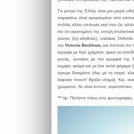
Tα ρούχα της Έλλης είναι μια μικρή ωδή
παρακάτω είναι αγορασμένα από κάποιο s
πολλές άλλες επιλογές εκεί που ζει, αλλά
πει ότι αγαπημένη της εποχή στυλιστικά 
γούνες (όχι αληθινές), σακάκια, Οxford
την
Victoria
Beckham
,
και πιστεύει ότι
όμορφα με λίγα χρήματα αρκεί να επενδ
ρωτάς, γυναίκες με την ομορφιά της 
κομψές ακόμα και με ένα απλό φόρεμα [
έχουμε δοκιμάσει όλες με τη σειρά, κ
ξαφνικά τσουπ! Βγάζει νόημα]. Και, αν
χρώματος. Ας είναι έντονο, κοριτσίστικο
*** tip: Πατήστε πάνω στις φωτογραφίες