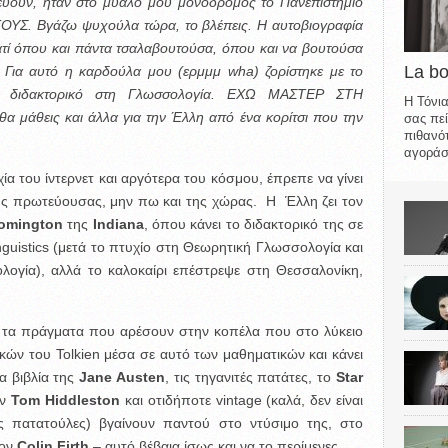
δεύουν, ήταν στο μυαλό μου μονόδρομος το Πανεπιστήμιο
ΤΟΥΣ. Βγάζω ψυχούλα τώρα, το βλέπεις. Η αυτοβιογραφία
ιατί όπου και πάντα τσαλαβουτούσα, όπου και να βουτούσα
La b
 Για αυτό η καρδούλα μου (ερμμμ wha) ζορίστηκε με το
ει διδακτορικό στη Γλωσσολογία. ΕΧΩ ΜΑΣΤΕΡ ΣΤΗ
Η Τόνια
 μάθεις και άλλα για την Έλλη από ένα κορίτσι που την
σας πεί
πιθανότ
αγοράσε
α του ίντερνετ και αργότερα του κόσμου, έπρεπε να γίνει
της πρωτεύουσας, μην πω και της χώρας. Η Έλλη ζει τον
omington
της
Indiana
, όπου κάνει το διδακτορικό της σε
nguistics (μετά το πτυχίο στη Θεωρητική Γλωσσολογία και
λογία), αλλά το καλοκαίρι επέστρεψε στη Θεσσαλονίκη,
 τα πράγματα που αρέσουν στην κοπέλα που στο λύκειο
κών του Tolkien μέσα σε αυτό των μαθηματικών και κάνει
α βιβλία της
Jane Austen
, τις τηγανιτές πατάτες, το
Star
ον
Tom Hiddleston
και oτιδήποτε vintage (καλά, δεν είναι
ς πατατούλες) βγαίνουν παντού στο ντύσιμο της, στο
τον
Colin Firth
– αυτό βέβαια ίσως και να το περίμενες.