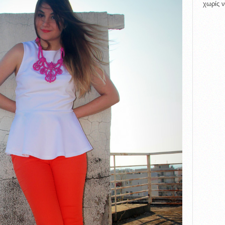
χωρίς ν