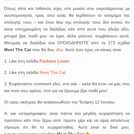
Όπως είπα και πιθανώς είχες στο μυαλό σου σκρολάροντας με
ανυπομονησία, τρεις από εσάς θα κερδίσουν το κόσμημα της
επιλογής τους – και όταν λέω της επιλογής τους δεν εννοώ ότι
είσαι υποχρεωμένη να διαλέξεις κάτι από αυτά που έδειξα εδώ,
μπορεί βρε παιδί μου να έχεις άλλα γούστα, συμβαίνουν αυτά.
Μπορείς να διαλέξεις ένα ΟΠΟΙΟΔΗΠΟΤΕ από τα 173 σχέδια
Meet The Cat
που θα δεις
εδώ
. Αυτό που έχεις να κάνεις είναι:
1. Like στη σελίδα
Fashion Lover
.
2. Like στη σελίδα
Meet The Cat
.
3. Ευφάνταστο comment εδώ, στο site – καλό θα ήταν να μας πεις
και ποιο σου αρέσει, έτσι για να ξέρουμε βρε παιδί μου!
Οι τρεις νικήτριες θα ανακοινωθούν την Τετάρτη 12 Ιουνίου.
Α, και υστερόγραφον, είναι πάντα πιο μεγάλη ευχαρίστηση να
προτείνω κάτι που ξέρω από πρώτο χέρι και να είμαι απολύτως
σίγουρη ότι θα το ευχαριστηθείς: Αυτό είναι το δικό μου,