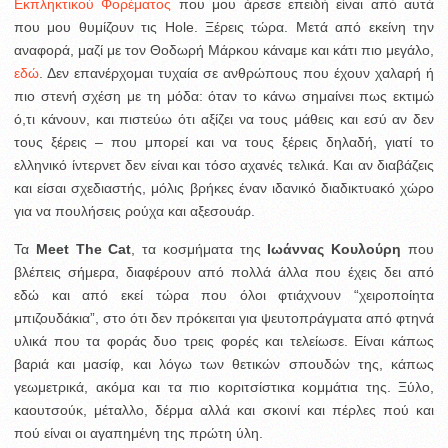
Εκπληκτικού Φορέματος
που μου άρεσε επειδή είναι από αυτά
που μου θυμίζουν τις Hole. Ξέρεις τώρα. Μετά από εκείνη την
αναφορά, μαζί με τον Θοδωρή Μάρκου κάναμε και κάτι πιο μεγάλο,
εδώ
. Δεν επανέρχομαι τυχαία σε ανθρώπους που έχουν χαλαρή ή
πιο στενή σχέση με τη μόδα: όταν το κάνω σημαίνει πως εκτιμώ
ό,τι κάνουν, και πιστεύω ότι αξίζει να τους μάθεις και εσύ αν δεν
τους ξέρεις – που μπορεί και να τους ξέρεις δηλαδή, γιατί το
ελληνικό ίντερνετ δεν είναι και τόσο αχανές τελικά. Και αν διαβάζεις
και είσαι σχεδιαστής, μόλις βρήκες έναν ιδανικό διαδικτυακό χώρο
για να πουλήσεις ρούχα και αξεσουάρ.
Τα
Meet The Cat
, τα κοσμήματα της
Ιωάννας Κουλούρη
που
βλέπεις σήμερα, διαφέρουν από πολλά άλλα που έχεις δει από
εδώ και από εκεί τώρα που όλοι φτιάχνουν “χειροποίητα
μπιζουδάκια”, στο ότι δεν πρόκειται για ψευτοπράγματα από φτηνά
υλικά που τα φοράς δυο τρεις φορές και τελείωσε. Είναι κάπως
βαριά και μασίφ, και λόγω των θετικών σπουδών της, κάπως
γεωμετρικά, ακόμα και τα πιο κοριτσίστικα κομμάτια της. Ξύλο,
καουτσούκ, μέταλλο, δέρμα αλλά και σκοινί και πέρλες πού και
πού είναι οι αγαπημένη της πρώτη ύλη.