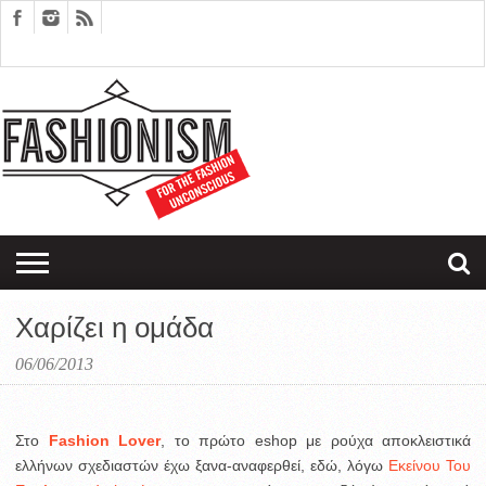
FASHION
DESIGN
ART
EDITORIALS
COUPLES
SARTORIAGRAM
THERAPY
Χαρίζει η ομάδα
06/06/2013
Στο
Fashion Lover
, το πρώτο eshop με ρούχα αποκλειστικά
ελλήνων σχεδιαστών έχω ξανα-αναφερθεί, εδώ, λόγω
Εκείνου Του