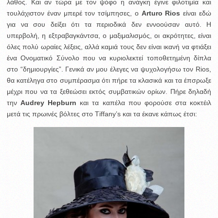
λάθος. Και αν τώρα με τον ψόφο η ανάγκη έγινε φιλοτιμία και
τουλάχιστον έναν μπερέ τον τσίμπησες, ο
Arturo Rios
είναι εδώ
για να σου δείξει ότι τα περιοδικά δεν εννοούσαν αυτό.
Η
υπερβολή, η εξτραβαγκάντσα, ο μαξιμαλισμός, οι ακρότητες, είναι
όλες πολύ ωραίες λέξεις, αλλά καμιά τους δεν είναι ικανή να φτιάξει
ένα Ονοματικό Σύνολο που να κυριολεκτεί τοποθετημένη δίπλα
στο “δημιουργίες”. Γενικά αν μου έλεγες να ψυχολογήσω τον Rios,
θα κατέληγα στο συμπέρασμα ότι πήρε τα κλασικά και τα έπσρωξε
μέχρι που να τα ξεθεώσει εκτός συμβατικών ορίων. Πήρε δηλαδή
την
Audrey Hepburn
και τα καπέλα που φορούσε στα κοκτέιλ
μετά τις πρωινές βόλτες στο Τiffany’s και τα έκανε κάπως έτσι: