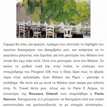
Σήμερα θα πάω για φαγητό, πράγμα που αποτελεί το highlight του
πρώτου δεκαημέρου του Δεκεμβρίου μου, και σκέφτηκα να το
γιορτάσω μιλώντας σαν ξερόλας για ένα ρεστοράν του Μιλάνο στο
οποίο δεν έχω πάει ποτέ. Ούτε στο ρεστοράν, ούτε στο Μιλάνο.
Σε
εκείνο το μυθικό road trip στην Ιταλία, οι επιλογές στο
σταυροδρόμι του Peugeot 106 που ο Θεός ξέρει πώς τα έβγαζε
πέρα στην autostrada, ήταν Μιλάνο και Ρίμινι – μάντεψε τι
επιλέξαμε. Με αυτά και με αυτά το Μιλάνο είναι ακόμα μια τελίτσα
στην To Travel λίστα μου, όπως και το Pane E Acqua, το
εστιατόριο της
Rossana Orlandi
που επιμελήθηκε η
Paola
Navone
, διατηρώντας ό,τι μπορούσε να διατηρήσει από ένα παλιό
καπνοπωλείο και εμπλουτίζοντάς το με στοιχεία εστιατορίου.