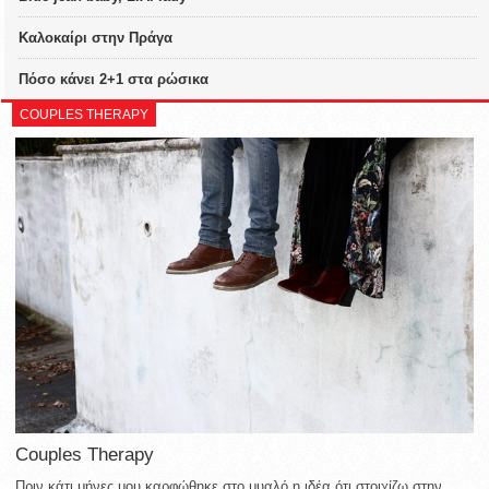
Καλοκαίρι στην Πράγα
Πόσο κάνει 2+1 στα ρώσικα
COUPLES THERAPY
Couples Therapy
Πριν κάτι μήνες μου καρφώθηκε στο μυαλό η ιδέα ότι στοιχίζω στην