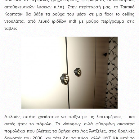
αποθηκευτικών λύσεων κ.λπ). Στην περίπτωσή μας, το Τακτικό
Κοριτσάκι θα βάζει τα ρούχα του μέσα σε μια floor to ceiling
ντουλάπα, από λευκό ιριδίζον mdf με μαύρο περίγραμμα στις
τάβλες.
Απλούν, οπότε χρειάστηκε να παίξω με τις λεπτομέρειες – και
αυτές ήταν το πόμολο. Τα vintage-y, α-λά φθαρμένη σκακιέρα
πομολάκια που βλέπεις τα βρήκα στο Λος Άντζελες, στις θρυλικές
διακοπές του 2006, και τότε δεν τα πήρα, αλλά ΦΥΣΙΚΑ μετά το