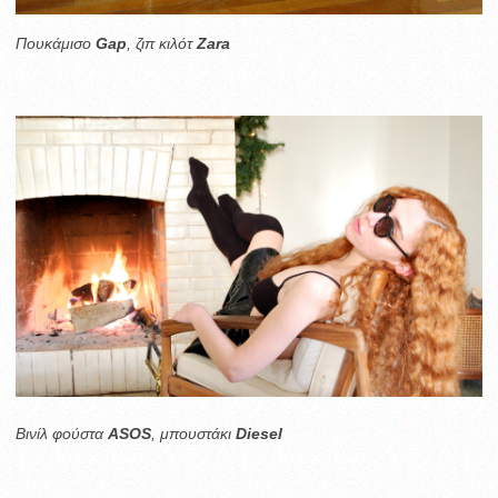
Πουκάμισο
Gap
, ζιπ κιλότ
Zara
Βινίλ φούστα
ASOS
, μπουστάκι
Diesel