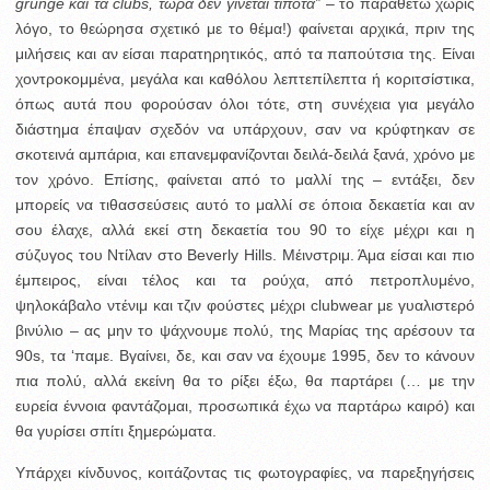
grunge και τα clubs, τώρα δεν γίνεται τίποτα”
– το παραθέτω χωρίς
λόγο, το θεώρησα σχετικό με το θέμα!) φαίνεται αρχικά, πριν της
μιλήσεις και αν είσαι παρατηρητικός, από τα παπούτσια της. Είναι
χοντροκομμένα, μεγάλα και καθόλου λεπτεπίλεπτα ή κοριτσίστικα,
όπως αυτά που φορούσαν όλοι τότε, στη συνέχεια για μεγάλο
διάστημα έπαψαν σχεδόν να υπάρχουν, σαν να κρύφτηκαν σε
σκοτεινά αμπάρια, και επανεμφανίζονται δειλά-δειλά ξανά, χρόνο με
τον χρόνο. Επίσης, φαίνεται από το μαλλί της – εντάξει, δεν
μπορείς να τιθασσεύσεις αυτό το μαλλί σε όποια δεκαετία και αν
σου έλαχε, αλλά εκεί στη δεκαετία του 90 το είχε μέχρι και η
σύζυγος του Ντίλαν στο Beverly Hills. Μέινστριμ. Άμα είσαι και πιο
έμπειρος, είναι τέλος και τα ρούχα, από πετροπλυμένο,
ψηλοκάβαλο ντένιμ και τζιν φούστες μέχρι clubwear με γυαλιστερό
βινύλιο – ας μην το ψάχνουμε πολύ, της Μαρίας της αρέσουν τα
90s, τα ‘παμε. Βγαίνει, δε, και σαν να έχουμε 1995, δεν το κάνουν
πια πολύ, αλλά εκείνη θα το ρίξει έξω, θα παρτάρει (… με την
ευρεία έννοια φαντάζομαι, προσωπικά έχω να παρτάρω καιρό) και
θα γυρίσει σπίτι ξημερώματα.
Υπάρχει κίνδυνος, κοιτάζοντας τις φωτογραφίες, να παρεξηγήσεις