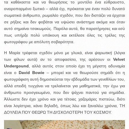
τα καθέκαστα και να θεωρήσεις το μοντέλο ένα εύθραυστο,
ονειροπαρμένο ξωτικό – αλλά όχι, πρόκειται για έναν πολύ δυνατό
σωματικά άνθρωπο, ρωμαλέο σχεδόν, που δεν διστάζει να έρχεται
σε ρήξεις και δεν φοβάται να υψώσει ανάστημα ακόμα και όταν
αυτό σημαίνει τσακωμούς. Παρόλα αυτά, θα παρατήρησες και εσύ
πως υπήρξε πολύ υπάκουη και εκτέλεσε όλες τις τρέλες της
φωτογράφου με απόλυτη σοβαρότητα.
Η Μαρία τρέφεται σχεδόν μόνο με γλυκά, είναι
ψαρωτική
(λόγια
των φίλων αυτά) αν το αποφασίσει, της αρέσουν οι
Velvet
Undergound
, αλλά αυτός στον οποίο έχει τη μέγιστη αδυναμία
είναι ο
David Bowie
– μπορεί και να θεωρούσε σημάδι ότι η
φωτογράφιση αυτή δημοσιεύεται την εβδομάδα των γενεθλίων του,
αλλά επειδή τυγχάνει να τρελαίνεται για μαθηματικά, την έχω για
άνθρωπο προσγειωμένο, που δεν ψάχνει παντού για σημάδια.
Άλλωστε δεν έχει χρόνο και για τέτοιες χαζομάρες πιστεύω, διότι
είναι λογίστρια, κάνει δηλαδή, όπως λέω και ξαναλέω χρόνια, ΤΗ
ΔΟΥΛΕΙΑ ΠΟΥ ΘΕΩΡΩ ΤΗ ΔΥΣΚΟΛΟΤΕΡΗ ΤΟΥ ΚΟΣΜΟΥ.