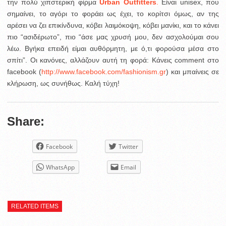
την πολύ χιπστερική φίρμα
Urban Outfitters
.
Είναι unisex, που
σημαίνει, το αγόρι το φοράει ως έχει, το κορίτσι όμως, αν της
αρέσει να ζει επικίνδυνα, κόβει λαιμόκοψη, κόβει μανίκι, και το κάνει
πιο “ασιδέρωτο”, πιο “άσε μας χρυσή μου, δεν ασχολούμαι σου
λέω. Βγήκα επειδή είμαι αυθόρμητη, με ό,τι φορούσα μέσα στο
σπίτι”. Οι κανόνες, αλλάζουν αυτή τη φορά: Κάνεις comment στο
facebook (
http://www.facebook.com/fashionism.gr
) και μπαίνεις σε
κλήρωση, ως συνήθως. Καλή τύχη!
Share:
Facebook
Twitter
WhatsApp
Email
RELATED ITEMS