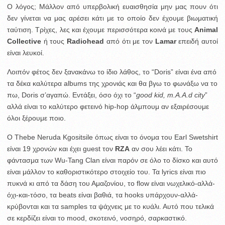
Ο λόγος; Μάλλον από υπερβολική ευαισθησία μην μας πουν ότι
δεν γίνεται να μας αρέσει κάτι με το οποίο δεν έχουμε βιωματική
ταύτιση. Τρίχες, λες και έχουμε περισσότερα κοινά με τους
Animal
Collective
ή τους
Radiohead
από ότι με τον
Lamar
επειδή αυτοί
είναι λευκοί.
Λοιπόν φέτος δεν ξανακάνω το ίδιο λάθος, το “Doris” είναι ένα από
τα δέκα καλύτερα albums της χρονιάς και θα βγω το φωνάξω να το
πω, Doris σ’αγαπώ. Εντάξει, όσο όχι το “
good kid, m.A.A.d city
”
αλλά είναι το καλύτερο φετεινό hip-hop άλμπουμ αν εξαιρέσουμε
όλοι ξέρουμε ποιο.
Ο Thebe Neruda Kgositsile όπως είναι το όνομα του Earl Swetshirt
είναι 19 χρονών και έχει guest τον
RZA
αν σου λέει κάτι. Το
φάντασμα των Wu-Tang Clan είναι παρόν σε όλο το δίσκο και αυτό
είναι μάλλον το καθοριστικότερο στοιχείο του. Τα lyrics είναι πιο
πυκνά κι από τα δάση του Αμαζονίου, το flow είναι νωχελικό-αλλά-
όχι-και-τόσο, τα beats είναι βαθιά, τα hooks υπάρχουν-αλλά-
κρύβονται και τα samples τα ψάχνεις με το κυάλι. Αυτό που τελικά
σε κερδίζει είναι το mood, σκοτεινό, νοσηρό, σαρκαστικό.