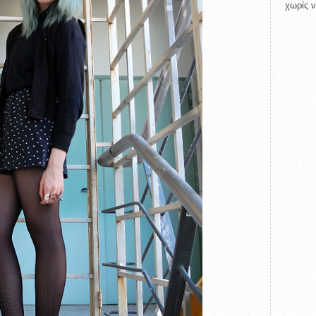
χωρίς ν