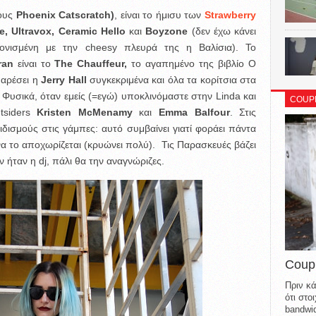
τους
Phoenix Catscratch)
, είναι το ήμισυ των
Strawberry
 Ultravox, Ceramic Hello
και
Boyzone
(δεν έχω κάνει
ρμονισμένη με την cheesy πλευρά της η Βαλίσια). Το
ran
είναι το
The Chauffeur,
το αγαπημένο της βιβλίο Ο
ς αρέσει η
Jerry Hall
συγκεκριμένα και όλα τα κορίτσια στα
 Φυσικά, όταν εμείς (=εγώ) υποκλινόμαστε στην Linda και
COUP
utsiders
Kristen McMenamy
και
Emma Balfour
. Στις
ιδισμούς στις γάμπες: αυτό συμβαίνει γιατί φοράει πάντα
α το αποχωρίζεται (κρυώνει πολύ). Τις Παρασκευές βάζει
ν ήταν η dj, πάλι θα την αναγνώριζες.
Coup
Πριν κά
ότι στ
bandwid