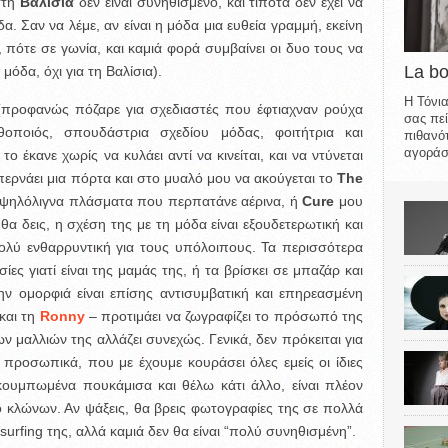
στη
Βαλίσια
δεν είναι συνηθισμένο, και τίποτα δεν έχει να
α. Σαν να λέμε, αν είναι η μόδα μια ευθεία γραμμή, εκείνη
πότε σε γωνία, και καμιά φορά συμβαίνει οι δυο τους να
La b
μόδα, όχι για τη Βαλίσια).
Η Τόνια
 (προφανώς πόζαρε για σχεδιαστές που έφτιαχναν ρούχα
σας πεί
ηθοποιός, σπουδάστρια σχεδίου μόδας, φοιτήτρια και
πιθανότ
αγοράσε
ο έκανε χωρίς να κυλάει αντί να κινείται, και να ντύνεται
ερνάει μια πόρτα και στο μυαλό μου να ακούγεται το
The
 ψηλόλιγνα πλάσματα που περπατάνε αέρινα, ή
Cure
μου
θα δεις, η σχέση της με τη μόδα είναι εξουδετερωτική και
ολύ ενθαρρυντική για τους υπόλοιπους. Τα περισσότερα
ες γιατί είναι της μαμάς της, ή τα βρίσκει σε μπαζάρ και
ην ομορφιά είναι επίσης αντισυμβατική και επηρεασμένη
και τη
Ronny
– προτιμάει να ζωγραφίζει το πρόσωπό της
ων μαλλιών της αλλάζει συνεχώς. Γενικά, δεν πρόκειται για
 προσωπικά, που με έχουμε κουράσει όλες εμείς οι ίδιες
κουμπωμένα πουκάμισα και θέλω κάτι άλλο, είναι πλέον
ο κλώνων. Αν ψάξεις, θα βρεις φωτογραφίες της σε πολλά
surfing της, αλλά καμιά δεν θα είναι “πολύ συνηθισμένη”.