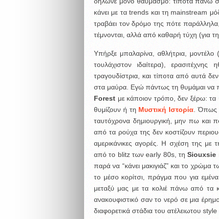
δήλωνε μόνο θαυμασμό: τίποτα πάνω 
κάνει με τα trends και τη mainstream μόδ
τραβάει τον δρόμο της πότε παράλληλα, 
τέμνονται, αλλά από καθαρή τύχη (για τη 
Υπήρξε μπαλαρίνα, αθλήτρια, μοντέλο
τουλάχιστον ιδαίτερα), ερασιτέχνης 
τραγουδίστρια, και τίποτα από αυτά δεν τ
στα μαύρα. Εγώ πάντως τη θυμάμαι να π
Forest
με κάποιον τρόπο, δεν ξέρω: τα
θυμίζουν ή τη
Μυστική Ιστορία
. Όπως 
ταυτόχρονα δημιουργική, μην πω και π
από τα ρούχα της δεν κοστίζουν περιουσί
αμερικάνικες αγορές. Η σχέση της με τ
από το blitz των early 80s, τη
Siouxsie
παρά να “κάνει μακιγιάζ” και το χρώμα τ
το μέσο κορίτσι, πράγμα που για εμένα
μεταξύ μας με τα κολιέ πάνω από τα 
ανακουφιστικό σαν το νερό σε μια έρημ
διαφορετικά στάδια του ατέλειωτου style 