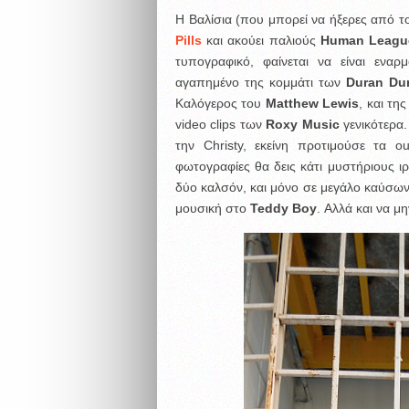
Η Βαλίσια (που μπορεί να ήξερες από 
Pills
και ακούει παλιούς
Human League,
τυπογραφικό, φαίνεται να είναι ενα
αγαπημένο της κομμάτι των
Duran Du
Καλόγερος του
Matthew Lewis
, και τη
video clips των
Roxy Music
γενικότερα.
την Christy, εκείνη προτιμούσε τα o
φωτογραφίες θα δεις κάτι μυστήριους ιρ
δύο καλσόν, και μόνο σε μεγάλο καύσων
μουσική στο
Teddy Boy
. Αλλά και να μη