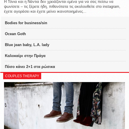
Η Τόνια και η Νάντια δεν χρειάζονται εμένα για να σας πείσω να
ψωνίσετε – τις ξέρετε ήδη, πιθανότατα τις ακολουθείτε στο instagram,
έχετε αγοράσει και έχετε μείνει ικανοποιημένες...
Bodies for business/sin
Ocean Goth
Blue jean baby, L.A. lady
Καλοκαίρι στην Πράγα
Πόσο κάνει 2+1 στα ρώσικα
COUPLES THERAPY