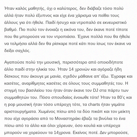
Ήταν καλός μαθητής, όχι ο καλύτερος, δεν διάβαζε τόσο πολύ
αλλά ήταν πολύ έξυπνος και είχε ένα χάρισμα να πείθει τους
άλλους για ότι ήθελε. Παιδί ήσυχο και ντροπαλό σε εκνευριστικό
βαθμό. Πιο πολύ τον ένοιαζε η εικόνα του, δεν έκανε ποτέ τίποτε
που θα μπορούσε να τον ντροπιάσει. Έχανε πολλά που θα ήθελε
να τολμήσει αλλά δεν θα ρίσκαρε ποτέ κάτι που ίσως τον έκανε να
δείξει σαχλός.
Αγαπούσε πολύ την μουσική, περισσότερο από οποιοδήποτε
άλλο παιδί στην ηλικία του. Ήταν 14 χρονών και αγόραζε ήδη
δίσκους που άκουγε με μανία, σχεδόν μάθαινε απ’ έξω. Έγραφε και
κασέτες, αναρίθμητες κασέτες σε όλους τους συμμαθητές του. Η
στιγμή του βασιλείου του ήταν όταν έκανε τον DJ στα πάρτυ των
συμμαθητών του. Πόσο σπουδαίος ένοιωθε τότε! Ήταν τα 80’ς και
η pop μουσική ήταν τόσο υπέροχη τότε, τα charts ήταν γεμάτα
αριστουργήματα. Χωμένος πίσω από τα δύο πικάπ και τον μείκτη
που είχε αγοράσει από το Μοναστηράκι έβαζε τα βινύλια το ένα
πίσω από το άλλο και όλοι χόρευαν, όσο κουλά και υπέροχα
μπορούν να χορεύουν τα 14χρονα. Εκείνος ποτέ. Δεν μπορούσε,