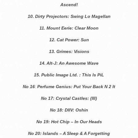
Ascend!
10. Dirty Projectors: Swing Lo Magellan
11. Mount Eerie: Clear Moon
12.
Cat Power: Sun
13.
Grimes: Visions
14. Alt-J: An Awesome Wave
15. Public Image Ltd. : This Is PiL
No 16
:
Perfume Genius: Put Your Back N 2 It
No 17:
Crystal Castles: (III)
No 18:
DIIV: Oshin
Νο 19: Hot Chip – In Our Heads
Νο 20: Islands – A Sleep & A Forgetting