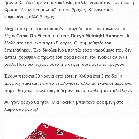
ήταν ο DJ. Αυτή ήταν η δικαιολογία, απλώς ντρεπόταν. Τον πίεζε η
Χρύσα, “έστω ένα μπλουζ”, αυτός βράχος. Κόκκινος και
καψωμένος, αλλά βράχος.
Μέχρι που μια μέρα άκουσε ένα τραγούδι που τον τρέλαινε, το
λέγαν
Come On Eileen
από τους
Dexys Midnight Runners
. To
έβαλε στο επόμενο πάρτυ 5 φορές. Οι συμμαθητές του
ξετρελάθηκαν. Ένα διαολεμένο μπάντζο τόσο χαρούμενο που δεν
άντεξε, χόρεψε για πρώτη του φορά και δεν τον ένοιαξε αν έγινε
ρεζίλι. Ποτέ δεν ξέχασε αυτό την στιγμή ούτε αυτό το τραγούδι.
Έχουν περάσει 30 χρόνια από τότε, η Χρύσα έχει 3 παιδιά, η
μουσική παίζεται πια από υπολογιστές αλλά αν έκανε σήμερα ένα
πάρτυ θα χόρευε ένα τραγούδι μόνο και αυτό θα ήταν πάλι Dexys.
Αν ήταν ρούχο θα ήταν: Μια κόκκινη μπαντάνα φορεμένη στο
λαιμό σαν μαντήλι.