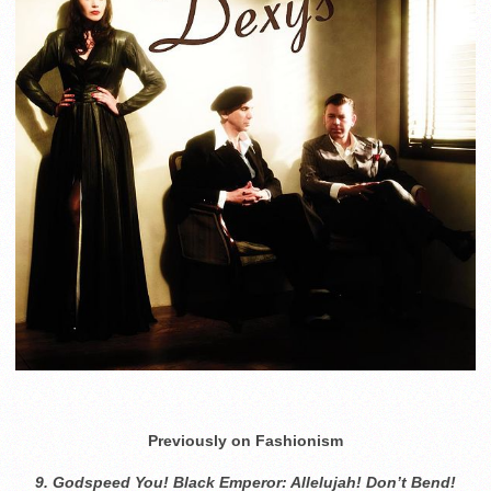
Previously on Fashionism
9. Godspeed You! Black Emperor: Allelujah! Don’t Bend!