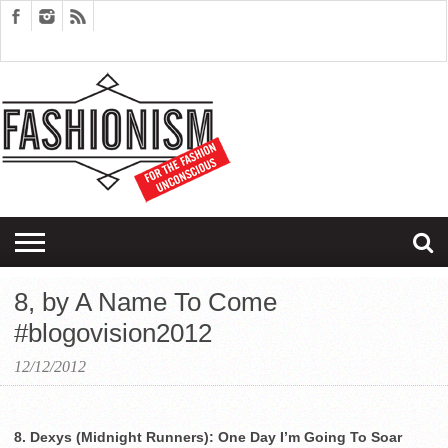
FASHION
DESIGN
ART
EDITORIALS
COUPLES
SARTORIAGRAM
THERAPY
8, by A Name To Come
#blogovision2012
12/12/2012
8. Dexys (Midnight Runners): One Day I’m Going To Soar