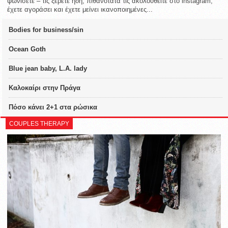
ψωνίσετε – τις ξέρετε ήδη, πιθανότατα τις ακολουθείτε στο instagram,
έχετε αγοράσει και έχετε μείνει ικανοποιημένες...
Bodies for business/sin
Ocean Goth
Blue jean baby, L.A. lady
Καλοκαίρι στην Πράγα
Πόσο κάνει 2+1 στα ρώσικα
COUPLES THERAPY