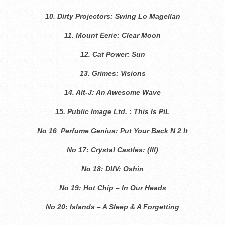
10. Dirty Projectors: Swing Lo Magellan
11. Mount Eerie: Clear Moon
12.
Cat Power: Sun
13.
Grimes: Visions
14. Alt-J: An Awesome Wave
15. Public Image Ltd. : This Is PiL
No 16
:
Perfume Genius: Put Your Back N 2 It
No 17:
Crystal Castles: (III)
No 18:
DIIV: Oshin
Νο 19: Hot Chip – In Our Heads
Νο 20: Islands – A Sleep & A Forgetting