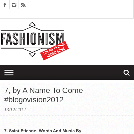
FASHION
DESIGN
ART
EDITORIALS
COUPLES
SARTORIAGRAM
THERAPY
7, by A Name To Come
#blogovision2012
13/12/2012
7. Saint Etienne: Words And Music By