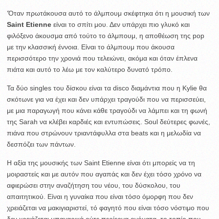
‘Όταν πρωτάκουσα αυτό το άλμπουμ σκέφτηκα ότι η μουσική των
Saint Etienne
είναι το σπίτι μου. Δεν υπάρχει πιο γλυκό και
φιλόξενο άκουσμα από τούτο το άλμπουμ, η αποθέωση της pop
με την κλασσική έννοια. Είναι το άλμπουμ που άκουσα
περισσότερο την χρονιά που τελειώνει, ακόμα και όταν έπλενα
πιάτα και αυτό το λέω με τον καλύτερο δυνατό τρόπο.
Τα δύο singles του δίσκου είναι τα disco διαμάντια που η Kylie θα
σκότωνε για να έχει και δεν υπάρχει τραγούδι που να περισσεύει,
με μια παραγωγή που κάνει κάθε τραγούδι να λάμπει και τη φωνή
της Sarah να κλέβει καρδιές και εντυπώσεις. Soul δεύτερες φωνές,
πιάνα που στρώνουν τριαντάφυλλα στα beats και η μελωδία να
δεσπόζει των πάντων.
Η αξία της μουσικής των Saint Etienne είναι ότι μπορείς να τη
μοιραστείς και με αυτόν που αγαπάς και δεν έχει τόσο χρόνο να
αφιερώσει στην αναζήτηση του νέου, του δύσκολου, του
απαιτητικού. Είναι η γυναίκα που είναι τόσο όμορφη που δεν
χρειάζεται να μακιγιαριστεί, τό φαγητό που είναι τόσο νόστιμο που