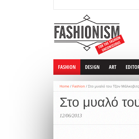
FASHION
DESIGN
ART
EDITO
Home
/
Fashion
/
Στο μυαλό του Τζον Μάλκοβιτς
Στο μυαλό το
12/06/2013