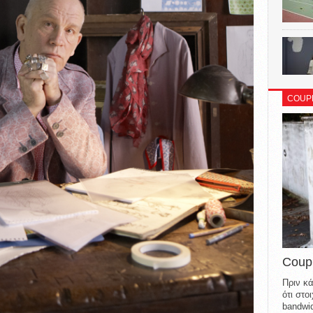
COUP
Coup
Πριν κά
ότι στ
bandwid