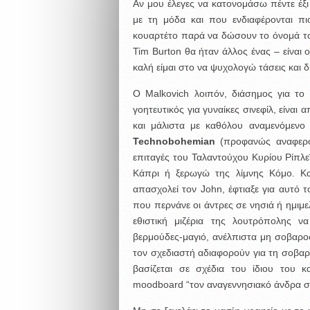
Αν μου έλεγες να κατονομάσω πέντε έξ
με τη μόδα και που ενδιαφέρονται πι
κουαρτέτο παρά να δώσουν το όνομά το
Tim Burton θα ήταν άλλος ένας – είναι 
καλή είμαι στο να ψυχολογώ τάσεις και δ
O Malkovich λοιπόν, διάσημος για το
γοητευτικός για γυναίκες σινεφίλ, είναι 
και μάλιστα με καθόλου αναμενόμενο 
Technobohemian
(προφανώς αναφερόμ
επιταγές του Ταλαντούχου Κυρίου Ρίπλε
Κάπρι ή ξερωγώ της λίμνης Κόμο. Και
απασχολεί τον John, έφτιαξε για αυτό τ
που περνάνε οι άντρες σε νησιά ή ημιμε
εθιστική μιζέρια της λουτρόπολης να
βερμούδες-μαγιό, ανέλπιστα μη σοβαρο
τον σχεδιαστή αδιαφορούν για τη σοβα
βασίζεται σε σχέδια του ίδιου του 
moodboard “τον αναγεννησιακό άνδρα σ