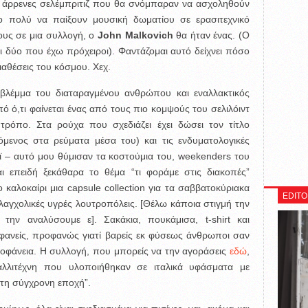
ι άρρενες σελέμπριτιζ που θα σνόμπαραν να ασχοληθούν
ο πολύ να παίξουν μουσική δωματίου σε ερασιτεχνικό
υς σε μια συλλογή, ο
John Malkovich
θα ήταν ένας. (Ο
οι δύο που έχω πρόχειροι). Φαντάζομαι αυτό δείχνει πόσο
ιαθέσεις του κόσμου. Χεχ.
 βλέμμα του διαταραγμένου ανθρώπου και εναλλακτικός
από ό,τι φαίνεται ένας από τους πιο κομψούς του σελιλόιντ
τρόπο. Στα ρούχα που σχεδιάζει έχει δώσει τον τίτλο
ενος στα ρεύματα μέσα του) και τις ενδυματολογικές
ϊ – αυτό μου θύμισαν τα κοστούμια του, weekenders του
 επειδή ξεκάθαρα το θέμα “τι φοράμε στις διακοπές”
ο καλοκαίρι μια capsule collection για τα σαββατοκύριακα
EDITO
λαγχολικές υγρές λουτροπόλεις. [Θέλω κάποια στιγμή την
 την αναλύσουμε ε]. Σακάκια, πουκάμισα, t-shirt και
φανείς, προφανώς γιατί βαρείς εκ φύσεως άνθρωποι σαν
ροφάνεια. H συλλογή, που μπορείς να την αγοράσεις
εδώ
,
καλλιτέχνη που υλοποιήθηκαν σε ιταλικά υφάσματα με
τη σύγχρονη εποχή”.