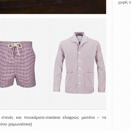
χωρίς ν
ι στενές και πουκάμισα-σακάκια ελαφρώς μεσάτα – τα
μόνο χειμωνιάτικα)