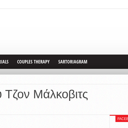
RIALS
COUPLES THERAPY
SARTORIAGRAM
υ Τζον Μάλκοβιτς
FACE