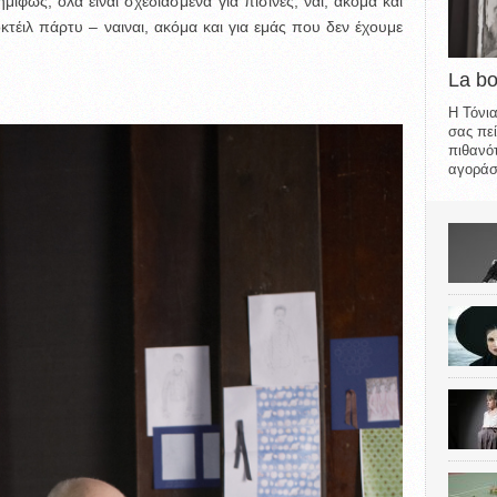
μίφως, όλα είναι σχεδιασμένα για πισίνες, ναι, ακόμα και
τέιλ πάρτυ – ναιναι, ακόμα και για εμάς που δεν έχουμε
La b
Η Τόνια
σας πεί
πιθανότ
αγοράσε