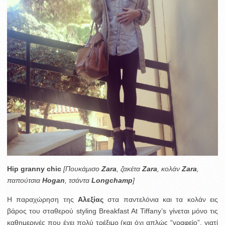
Hip granny chic
[Πουκάμισο
Zara
, ζακέτα
Zara
,
κολάν
Zara
,
παπούτσια
Hogan
, τσάντα
Longchamp
]
Η παραχώρηση της
Αλεξίας
στα παντελόνια και τα κολάν εις
βάρος του σταθερού styling Breakfast At Tiffany’s γίνεται μόνο τις
καθημερινές που έχει πολύ τρέξιμο (και όχι απλώς “γραφείο”, γιατί