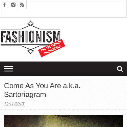
FASHION
DESIGN
ART
EDITORIALS
COUPLES
SARTORIAGRAM
THERAPY
Come As You Are a.k.a.
Sartoriagram
12/11/2013