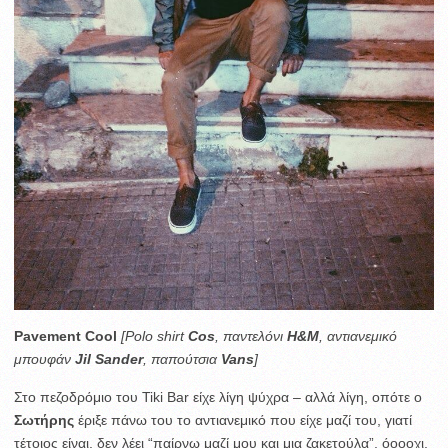
Pavement Cool
[Polo shirt
Cos
, παντελόνι
Η&Μ
, αντιανεμικό
μπουφάν
Jil Sander
, παπούτσια
Vans
]
Στο πεζοδρόμιο του Tiki Bar είχε λίγη ψύχρα – αλλά λίγη, οπότε ο
Σωτήρης
έριξε πάνω του το αντιανεμικό που είχε μαζί του, γιατί
τέτοιος είναι, δεν λέει “παίρνω μαζί μου και μια ζακετούλα”, όοοοχι,