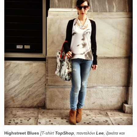
Highstreet Blues
[T-shirt
TopShop
, παντελόνι
Lee
, ζακέτα και