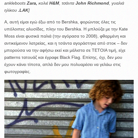
ankleboots
Zara,
κολιέ
Η&Μ
, τσάντα
John Richmond
, γυαλιά
ηλίκου
.LAK
]
A, αυτή είμαι εγώ έξω από το Bershka, φορώντας όλες τις
υπόλοιπες αλυσίδες, πλην του Bershka. Η μπλούζα με την Kate
Moss είναι φυσικά παλιά (την αγόρασα το 2008), φθαρμένη και
αντικείμενον λατρείας, και η τσάντα αγοράστηκε από στοκ – δεν
μπορούσα να την αφήσω εκεί και μάλιστα σε ΤΕΤΟΙΑ τιμή, είχε
patterns τατουάζ και έγραφε Black Flag. Επίσης, όχι, δεν μου
έχουν κάνει τίποτα, απλά δεν μου πολυαρέσει να γελάω στις
φωτογραφίες.