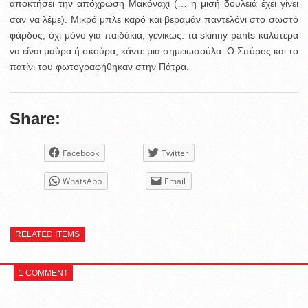
αποκτήσει την απόχρωση Μακόναχι (… η μισή δουλειά έχει γίνει
σαν να λέμε). Μικρό μπλε καρό και βεραμάν παντελόνι στο σωστό
φάρδος, όχι μόνο για παιδάκια, γενικώς: τα skinny pants καλύτερα
να είναι μαύρα ή σκούρα, κάντε μια σημειωσούλα. Ο Σπύρος και το
πατίνι του φωτογραφήθηκαν στην Πάτρα.
Share:
Facebook
Twitter
WhatsApp
Email
RELATED ITEMS
1 COMMENT