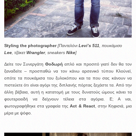
Styling the photographer
[Παντελόνι
Levi’s 511
, πουκάμισο
Lee
, τζάκετ
Wrangler
, sneakers
Nike
]
Δείτε τον Συνεργάτη
Θοδωρή
απλό και προσιτό γιατί δεν θα τον
ξαναδείτε – προσπαθώ να τον κάνω αρσενικό τύπου Κλούνεϊ,
οπότε τα πουκάμισα του ξυλοκόπου και τα που σας κάνουν να
πιστεύετε ότι είναι αγόρι της διπλανής πόρτας ξεχάστε τα. Από την
άλλη βέβαια, αυτή η κατατομή με τους δυνατούς ώμους κάνει τα
φουτεροειδή να δείχνουν τέλεια στα αγόρια. Ε; Α ναι,
φωτογραφήθηκε στα γραφεία της
Act & React
, στην Κηφισιά, μια
μέρα με ψόφο.