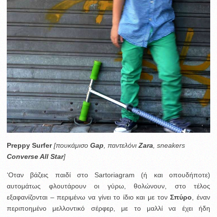
Preppy Surfer
[πουκάμισο
Gap
, παντελόνι
Zara
, sneakers
Converse All Star
]
‘Οταν βάζεις παιδί στο Sartoriagram (ή και οπουδήποτε)
αυτομάτως φλουτάρουν οι γύρω, θολώνουν, στο τέλος
εξαφανίζονται – περιμένω να γίνει το ίδιο και με τον
Σπύρο
, έναν
περιποημένο μελλοντικό σέρφερ, με το μαλλί να έχει ήδη