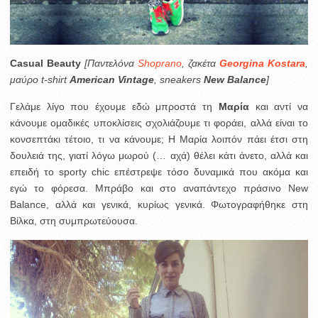
Casual Beauty
[Παντελόνα
Shoprano
, ζακέτα
Georgina Kostara
,
μαύρο t-shirt
American Vintage
, sneakers
New Balance
]
Γελάμε λίγο που έχουμε εδώ μπροστά τη
Μαρία
και αντί να
κάνουμε ομαδικές υποκλίσεις σχολιάζουμε τι φοράει, αλλά είναι το
κονσεπτάκι τέτοιο, τι να κάνουμε; Η Μαρία λοιπόν πάει έτσι στη
δουλειά της, γιατί λόγω μωρού (… αχά) θέλει κάτι άνετο, αλλά και
επειδή το sporty chic επέστρεψε τόσο δυναμικά που ακόμα και
εγώ το φόρεσα. Μπράβο και στο αναπάντεχο πράσινο New
Balance, αλλά και γενικά, κυρίως γενικά. Φωτογραφήθηκε στη
Βίλκα, στη συμπρωτεύουσα.