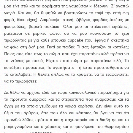
μου είχε στιλ και τα φορέματα της γαμούσαν κι έδερναν. Σ’ αγαπώ
γιαγιά. Και ναι, θα θυμηθώ να βουτυρώσω το ταψί την επόμενη
φορά, δίκιο είχες). Λαιμόκοψη στενή, ζιβάγκο, φαρδιές ζακέτες με
φουφούλες, βαρετά σακάκια. Όλοι μου οι στιλιστικοί εφιάλτες,
μαζεμένοι σε μερικές φωτό, σα να μου κουνούσαν το χέρι
τιμωρώντας με για κάθε μπουκιά cupcake που έφαγα ή σκέφτηκα
να φάω στη ζωή μου. Γιατί ρε παιδιά; Τι σας έφταιξαν οι κοπέλες;
Ποιος σας είπε πως το σώμα που έχει παραπάνω κιλά πρέπει να
το ντύνεις με σακιά; Είχατε ποτέ σώμα με παραπάνω κιλά; Το
κοιτάξατε προσεκτικά; Το αγαπήσατε – ή έστω προσπαθήσατε να
το καταλάβετε; Ή θέλετε απλώς να το κρύψετε, να το εξαφανίσετε,
να το τιμωρήσετε;
Δε θέλω να αρχίσω εδώ και τώρα κοινωνιολογικό παραλήρημα για
τα πρότυπα ομορφιάς και τα στερεότυπα που αναμασάμε και τα
άγχη με τα οποία γεμίζουμε τα νεαρά κορίτσια. Δεν είναι αυτό το
θέμα του άρθρου, άσε που όλο και κάποιος θα βγει να πει ότι
προωθώ λάθος πρότυπα και η παχυσαρκία και ο διαβήτης και το
μοιρογνωμόνιο και ο χάρακας και το φαινόμενο του θερμοκηπίου