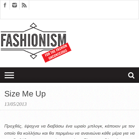
FASHION
DESIGN
ART
EDITORIALS
COUPLES
SARTORIAGRAM
THERAPY
Size Me Up
13/05/2013
Προχθές, έψαχνα να διαβάσω ένα ωραίο μπλογκ, κάποιον με τον
οποίο θα κολλήσω και θα περιμένω να ανανεώνει κάθε μέρα για να