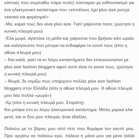
κάποιες που συμπαθώ πάρα πολύ) πόσταραν με ενθουσιασμό για
ένα ηλεκτρονικό κατάστημα που «επιτέλους έχει plus size ρούχα
νεανικά και φορέσιμα!»
-Μα, καμιά τους δεν είναι plus size. Γιατί χαίρονται τόσο; (ρώτησε η
κυνική πλευρά μου)
-Έλα μωρέ, αγαπάνε τη μόδα και χαίρονται που βρήκαν κάτι ωραίο
και καλόγουστο που μπορεί να ενδιαφέρει το κοινό τους (είπε η
αθώα πλευρά μου)
– Και καλά, γιατί τα εν λόγω καταστήματα δεν επικοινώνησαν με
plus size fashion bloggers αφού αυτό είναι το κοινό τους; (ρώτησε
η κυνική πλευρά μου)
– Μωρέ, δε νομίζω πως υπάρχουν πολλές plus size fashion
bloggers στην Ελλάδα (είπε η αθώα πλευρά μου. Η αθώα πλευρά
μου λέει πολλά «μωρέ»)
-Χμ (είπε η κυνική πλευρά μου. Σταράτη).
Και μπήκα στο εν λόγω ηλεκτρονικό κατάστημα. Μόλις μερικά κλικ
μετά, και οι δύο μου πλευρές ήταν έξαλλες.
Παλεύω με το βάρος μου από τότε που θυμάμαι τον εαυτό μου.
Πριν αρχίσω να παλεύω εγώ, πάλευε η μάνα μου για μένα (άλλο