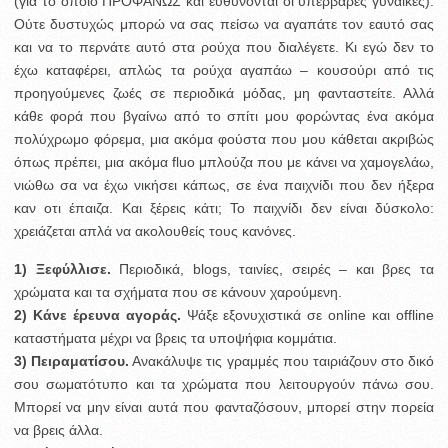
(για το οποίο ΠΡΟΦΑΝΩΣ και ευθύνονται οι υπέρβαρες γυναίκες).
Ούτε δυστυχώς μπορώ να σας πείσω να αγαπάτε τον εαυτό σας
και να το περνάτε αυτό στα ρούχα που διαλέγετε. Κι εγώ δεν το
έχω καταφέρει, απλώς τα ρούχα αγαπάω – κουσούρι από τις
προηγούμενες ζωές σε περιοδικά μόδας, μη φανταστείτε. Αλλά
κάθε φορά που βγαίνω από το σπίτι μου φορώντας ένα ακόμα
πολύχρωμο φόρεμα, μια ακόμα φούστα που μου κάθεται ακριβώς
όπως πρέπει, μια ακόμα fluo μπλούζα που με κάνει να χαμογελάω,
νιώθω σα να έχω νικήσει κάπως, σε ένα παιχνίδι που δεν ήξερα
καν οτι έπαιζα. Και ξέρεις κάτι; Το παιχνίδι δεν είναι δύσκολο:
χρειάζεται απλά να ακολουθείς τους κανόνες.
1)
Ξεφύλλισε.
Περιοδικά, blogs, ταινίες, σειρές – και βρες τα
χρώματα και τα σχήματα που σε κάνουν χαρούμενη.
2)
Κάνε έρευνα αγοράς.
Ψάξε εξονυχιστικά σε online και offline
καταστήματα μέχρι να βρεις τα υποψήφια κομμάτια.
3) Πειραματίσου.
Ανακάλυψε τις γραμμές που ταιριάζουν στο δικό
σου σωματότυπο και τα χρώματα που λειτουργούν πάνω σου.
Μπορεί να μην είναι αυτά που φανταζόσουν, μπορεί στην πορεία
να βρεις άλλα.