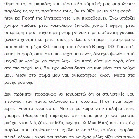
θέμα αυτό, οι μαμάδες και πόσα κιλά κόμπλεξ μας φορτώνουν
παρόλες τις αγνές προθέσεις τους, θα το θίξουμε μια άλλη φορά –
ήταν και Γιορτή της Μητέρας χτες, μην πικραθούμε). Έχω υπάρξει
χοντρό παιδάκι, μετά κοκκαλιάρα (ένιωθα χοντρή) έφηβη, μετά
υπέρβαρη προς παχύσαρκη νεαρή γυναίκα, μετά αδύνατη γυναίκα
(ένιωθα χοντρή) και μετά όπως με βλέπετε σήμερα. Έχω φορέσει
από medium μέχρι XXL και cup σουτιέν από B μέχρι DD. Και ποτέ,
ούτε μία φορά, ούτε στα πιο παχιά μου ever, δεν έχω ψωνίσει από
μαγαζί με «ρούχα για παχουλές». Και ποτέ, ούτε μία φορά, ούτε
στα πιο παχιά μου, δεν έχω νιώσει δυστυχισμένη μέσα στα ρούχα
μου. Μέσα στο σώμα μου ναι, ανεξαρτήτως κιλών. Μέσα στα
ρούχα μου όχι.
Δεν πρόκειται προφανώς να ισχυριστώ ότι οι στυλιστικές μου
επιλογές ήταν πάντα καλόγουστες ή σωστές. Ή ότι είναι τώρα,
ξέρεις, γούστα είναι αυτά. Μου πήρε καιρό να καταλάβω ποιες
γραμμές (θεωρώ ότι) ταιριάζουν στο σώμα μου (στενά, μεσάτα
ρούχα, ντεκολτέ, ζήτω τα 50’s, ευχαριστώ
Mad Men
) και ποιες όχι
παρόλο που μ’αρέσουν να τις βλέπω σε άλλες κοπέλες (φαρδιά,
πλισέ, αέρινα μακριά φουστάνια σα να έχεις μόλις ρίξει κάτι πάνω