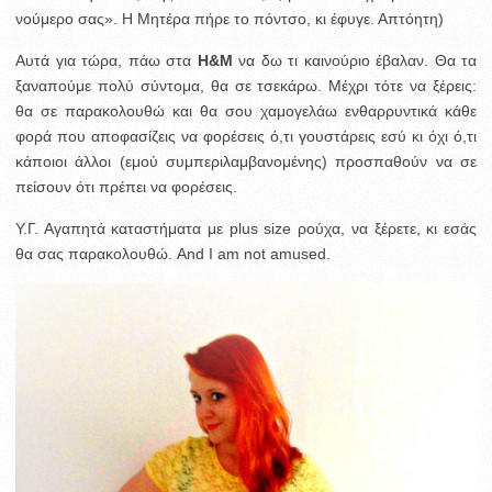
νούμερο σας». Η Μητέρα πήρε το πόντσο, κι έφυγε. Απτόητη)
Αυτά για τώρα, πάω στα
H&M
να δω τι καινούριο έβαλαν. Θα τα
ξαναπούμε πολύ σύντομα, θα σε τσεκάρω. Μέχρι τότε να ξέρεις:
θα σε παρακολουθώ και θα σου χαμογελάω ενθαρρυντικά κάθε
φορά που αποφασίζεις να φορέσεις ό,τι γουστάρεις εσύ κι όχι ό,τι
κάποιοι άλλοι (εμού συμπεριλαμβανομένης) προσπαθούν να σε
πείσουν ότι πρέπει να φορέσεις.
Υ.Γ. Αγαπητά καταστήματα με plus size ρούχα, να ξέρετε, κι εσάς
θα σας παρακολουθώ. And I am not amused.