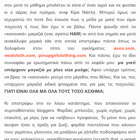
σου μετά το μάθημα μπαλέτου κι είσαι σ’ έναν αγρό και σε φυσάει
κι ο αέρας ένα πράγμα, σνιφ Κίρα Νάιτλι). Μπορώ όμως να
ισχυριστώ ότι ποτέ δεν ένιωσα πως η μόδα με μισεί που είμαι
παχουλή ή πως δεν έχω τι να βάλω. Πάντα ψώνιζα από τα
«κανονικά» μαγαζιά (σας αγαπώ
H&M
) κι από ένα σημείο και μετά
ανακάλυψα μερικά site στα οποία επιστρέφω πάντα όπως οι
δολοφόνοι στον τόπο του εγκλήματος:
asos.com
,
modcloth.com
,
pinupgirlclothing.com
. Και πάντα, έχω το ίδιο
συννεφάκι με ερωτηματικά πάνω από το κεφάλι μου:
μα γιατί
υπάρχουν μαγαζιά με plus size ρούχα;
Αφού υπάρχει τρόπος
να βρεις τα «κανονικά» ρούχα στο μέγεθος που θέλεις; Και οκ, πες
υπάρχουν μαγαζιά ειδικά φτιαγμένα πες για μας τις παχουλές:
ΓΙΑΤΙ ΕΙΝΑΙ ΟΛΑ ΜΑ ΟΛΑ ΤΟΥΣ ΤΟΣΟ ΑΣΧΗΜΑ;
Κι επιστρέφω στο εν λόγω κατάστημα, που επαινούσαν οι
συμπαθέστατες bloggers. Φαρδιές μπλούζες, χωρίς σχήμα, χωρίς
ντεκολτέ, με ρίγες (για να «κόβουν» προφανώς. Το μόνο που μου
έκοψαν ήταν η όρεξη για ζωή), φαρδιά παντελόνια που κάνουν
τους γεμάτους γλουτούς να μοιάζουν με γήπεδο ποδοσφαίρου αντί
να τους κολακεύουν, γιαγιαδίστικα φορέματα (scratch that, η γιαγιά