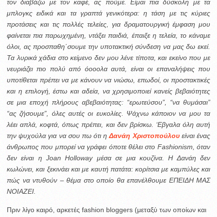
τον διαβάζω με τον καφέ, ας πούμε. Είμαι πια δύσκολη με τα
μπλογκς ειδικά και τα γραπτά γενικότερα: η τάση με τις κύριες
προτάσεις και τις πολλές τελείες, για δραματουργική έμφαση μου
φαίνεται πια παρωχημένη, ντάξει παιδιά, έπαιξε η τελεία, το κάναμε
όλοι, ας προσπαθη΄σουμε την υποτακτική σύνδεση να μας δω εκεί.
Τα λυρικά χάδια στο κείμενο δεν μου λένε τίποτα, και εκείνο που με
νευριάζει πιο πολύ από όοοολα αυτά, είναι οι επαναλήψεις που
υποτίθεται πρέπει να με κάνουν να νιώσω, επωδοί, οι προστακτικές
και η επιλογή, έστω και αδεία, να χρησιμοποιεί κανείς βεβαιότητες
σε μια εποχή πλήρους αβεβαιότητας: “ερωτεύσου”, “να θυμάσαι”
“ας ζήσουμε”, όλες αυτές οι ευκολίες. Ψάχνω κάποιον να μου τα
λέει απλά, κοφτά, όπως πρέπει, και δεν βρίσκω. ‘Εβγαλα όλη αυτή
την ψυχούλα για να σου πω ότι η
Δανάη Χριστοπούλου
είναι ένας
άνθρωπος που μπορεί να γράφει όποτε θέλει στο Fashionism, όταν
δεν είναι η Joan Holloway μέσα σε μια κουζίνα. Η Δανάη δεν
κωλώνει, και ξεκινάει και με καυτή πατάτα: κορίτσια με καμπύλες και
πώς να ντυθούν – θέμα στο οποίο θα επανέλθουμε ΕΠΕΙΔΗ ΜΑΣ
ΝΟΙΑΖΕΙ.
Πριν λίγο καιρό, αρκετές fashion bloggers (μεταξύ των οποίων και