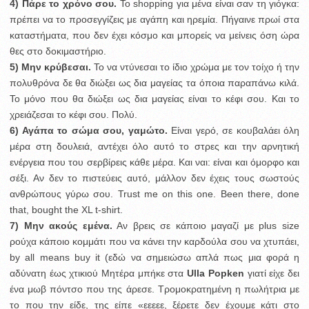
4) Πάρε το χρόνο σου.
To shopping για μένα είναι σαν τη γιόγκα:
πρέπει να το προσεγγίζεις με αγάπη και ηρεμία. Πήγαινε πρωί στα
καταστήματα, που δεν έχει κόσμο και μπορείς να μείνεις όση ώρα
θες στο δοκιμαστήριο.
5) Μην κρύβεσαι.
Το να ντύνεσαι το ίδιο χρώμα με τον τοίχο ή την
πολυθρόνα δε θα διώξει ως δια μαγείας τα όποια παραπάνω κιλά.
Το μόνο που θα διώξει ως δια μαγείας είναι το κέφι σου. Και το
χρειάζεσαι το κέφι σου. Πολύ.
6) Αγάπα το σώμα σου, γαμώτο.
Είναι γερό, σε κουβαλάει όλη
μέρα στη δουλειά, αντέχει όλο αυτό το στρες και την αρνητική
ενέργεια που του σερβίρεις κάθε μέρα. Και ναι: είναι και όμορφο και
σέξι. Αν δεν το πιστεύεις αυτό, μάλλον δεν έχεις τους σωστούς
ανθρώπους γύρω σου. Trust me on this one. Been there, done
that, bought the XL t-shirt.
7) Μην ακούς εμένα.
Αν βρεις σε κάποιο μαγαζί με plus size
ρούχα κάποιο κομμάτι που να κάνει την καρδούλα σου να χτυπάει,
by all means buy it (εδώ να σημειώσω απλά πως μια φορά η
αδύνατη έως χτικιού Μητέρα μπήκε στα
Ulla Popken
γιατί είχε δει
ένα μωβ πόντσο που της άρεσε. Τρομοκρατημένη η πωλήτρια με
το που την είδε, της είπε «εεεεε, ξέρετε δεν έχουμε κάτι στο