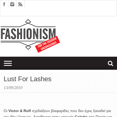
FASHION
DESIGN
ART
EDITORIALS
COUPLES
SARTORIAGRAM
THERAPY
Lust For Lashes
13/09/2010
Oι
Victor & Rolf
σχεδιάζουν βλεφαρίδες που δεν έχεις ξαναδεί για
τον Shu Uemura. Διατίθενται στην μπουτίκ
Colette
στο Παρίσι και