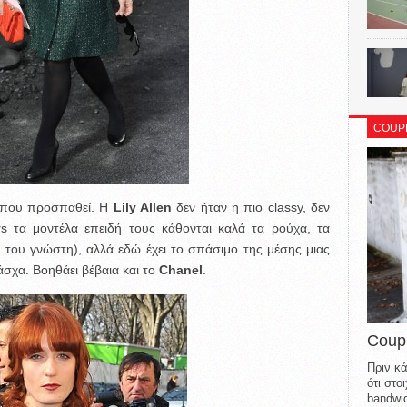
COUP
α που προσπαθεί. Η
Lily Allen
δεν ήταν η πιο classy, δεν
ers τα μοντέλα επειδή τους κάθονται καλά τα ρούχα, τα
ό του γνώστη), αλλά εδώ έχει το σπάσιμο της μέσης μιας
σχα. Βοηθάει βέβαια και το
Chanel
.
Coup
Πριν κά
ότι στ
bandwid