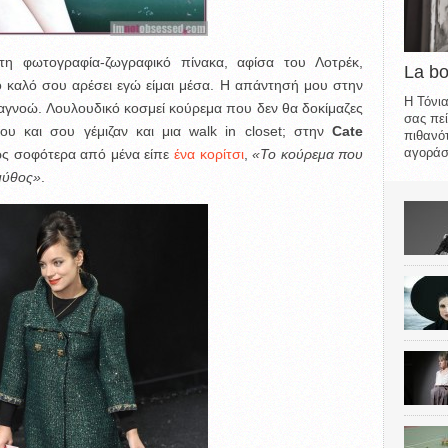
η φωτογραφία-ζωγραφικό πίνακα, αφίσα του Λοτρέκ,
La b
ο καλό σου αρέσει εγώ είμαι μέσα.
Η απάντησή μου στην
Η Τόνια
, αγνοώ. Λουλουδικό κοσμεί κούρεμα που δεν θα δοκίμαζες
σας πεί
ου και σου γέμιζαν και μια walk in closet; στην
Cate
πιθανότ
αγοράσε
όπως σοφότερα από μένα είπε
ένα κορίτσι
,
«Το κούρεμα που
 μύθος»
.