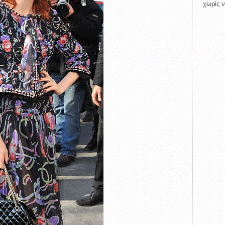
χωρίς ν