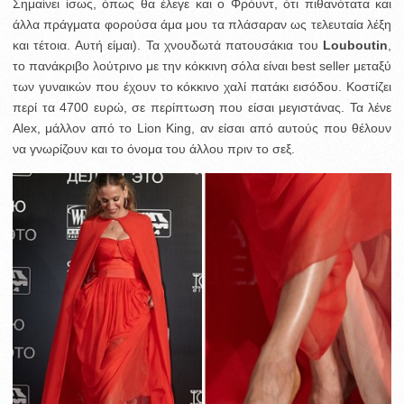
Σημαίνει ίσως, όπως θα έλεγε και ο Φρόυντ, ότι πιθανότατα και
άλλα πράγματα φορούσα άμα μου τα πλάσαραν ως τελευταία λέξη
και τέτοια. Αυτή είμαι). Τα χνουδωτά πατουσάκια του
Louboutin
,
το πανάκριβο λούτρινο με την κόκκινη σόλα είναι best seller μεταξύ
των γυναικών που έχουν το κόκκινο χαλί πατάκι εισόδου. Κοστίζει
περί τα 4700 ευρώ, σε περίπτωση που είσαι μεγιστάνας. Τα λένε
Alex, μάλλον από το Lion King, αν είσαι από αυτούς που θέλουν
να γνωρίζουν και το όνομα του άλλου πριν το σεξ.