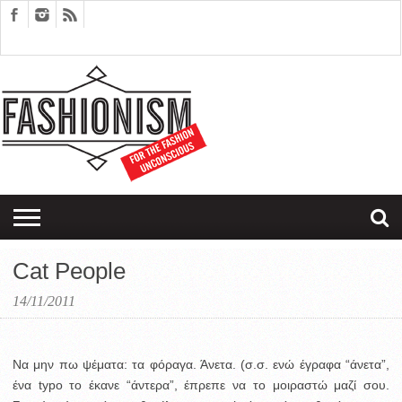
FASHION
DESIGN
ART
EDITORIALS
COUPLES
SARTORIAGRAM
THERAPY
Cat People
14/11/2011
Να μην πω ψέματα: τα φόραγα. Άνετα.
(σ.σ. ενώ έγραφα “άνετα”,
ένα typo το έκανε “άντερα”, έπρεπε να το μοιραστώ μαζί σου.