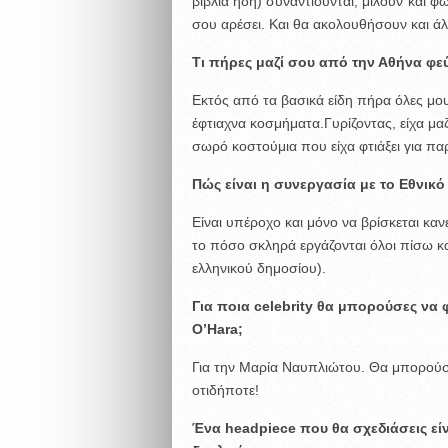
βιβλία ήδη) συναντιούνται, μιλούν και 
σου αρέσει. Και θα ακολουθήσουν και άλ
Τι πήρες μαζί σου από την Αθήνα φεύ
Εκτός από τα βασικά είδη πήρα όλες μου
έφτιαχνα κοσμήματα.Γυρίζοντας, είχα μαζ
σωρό κοστούμια που είχα φτιάξει για πα
Πώς είναι η συνεργασία με το Εθνικό
Είναι υπέροχο και μόνο να βρίσκεται κα
το πόσο σκληρά εργάζονται όλοι πίσω κ
ελληνικού δημοσίου).
Για ποια
celebrity
θα μπορούσες να φ
O
’
Hara
;
Για την Μαρία Ναυπλιώτου. Θα μπορούσ
οτιδήποτε!
Ένα
headpiece
που θα σχεδιάσεις εί