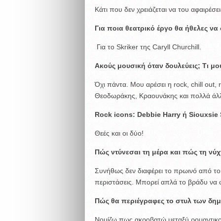
Κάτι που δεν χρειάζεται να του αφαιρέσει
Για ποια θεατρικό έργο θα ήθελες να
Για το Skriker της Caryll Churchill.
Ακούς μουσική όταν δουλεύεις;
Τι μο
Όχι πάντα. Μου αρέσει η rock, chill out, ro
Θεοδωράκης, Κραουνάκης και πολλά άλ
Rock icons: Debbie Harry
ή
Siouxsie 
Θεές και οι δύο!
Πώς ντύνεσαι τη μέρα και πώς τη νύχ
Συνήθως δεν διαφέρει το πρωινό από το 
περιστάσεις. Μπορεί απλά το βράδυ να
Πώς θα περιέγραφες το στυλ των δη
Νομίζω πως ακροβατώ μεταξύ ρομαντικού