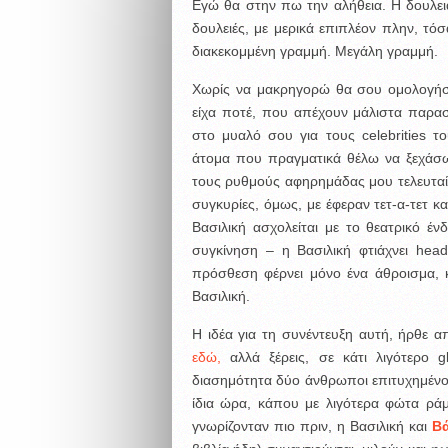
Εγώ θα στην πω την αλήθεια. Η δουλειά
δουλειές, με μερικά επιπλέον πλην, τό
διακεκομμένη γραμμή. Μεγάλη γραμμή.
Χωρίς να μακρηγορώ θα σου ομολογήσ
είχα ποτέ, που απέχουν μάλιστα παρασ
στο μυαλό σου για τους celebrities το
άτομα που πραγματικά θέλω να ξεχάσω
τους ρυθμούς αφηρημάδας μου τελευταία
συγκυρίες, όμως, με έφεραν τετ-α-τετ κ
Βασιλική ασχολείται με το θεατρικό έν
συγκίνηση – η Βασιλική φτιάχνει head
πρόσθεση φέρνει μόνο ένα άθροισμα, και
Βασιλική.
Η ιδέα για τη συνέντευξη αυτή, ήρθε α
εδώ,
αλλά ξέρεις, σε κάτι λιγότερο 
διασημότητα δύο άνθρωποι επιτυχημένοι 
ίδια ώρα, κάπου με λιγότερα φώτα ράμ
γνωρίζονταν πιο πριν, η Βασιλική και
Βά