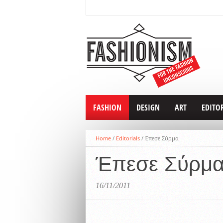
FASHION
DESIGN
ART
EDITO
Home
/
Editorials
/
Έπεσε Σύρμα
Έπεσε Σύρμ
16/11/2011