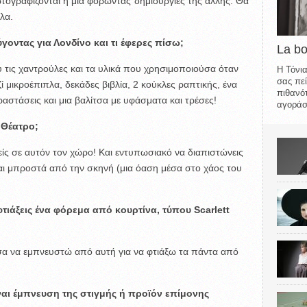
φωτογραφίζονται η μια φορώντας δημιουργίες της άλλης. Θα
λα.
γοντας για Λονδίνο και τι έφερες πίσω;
La b
 τις χαντρούλες και τα υλικά που χρησιμοποιούσα όταν
Η Τόνια
σας πεί
ί μικροέπιπλα, δεκάδες βιβλία, 2 κούκλες ραπτικής, ένα
πιθανότ
ραστάσεις και μια βαλίτσα με υφάσματα και τρέσες!
αγοράσε
 Θέατρο;
νείς σε αυτόν τον χώρο! Και εντυπωσιακό να διαπιστώνεις
αι μπροστά από την σκηνή (μια όαση μέσα στο χάος του
τιάξεις ένα φόρεμα από κουρτίνα,
τύπου
Scarlett
α να εμπνευστώ από αυτή για να φτιάξω τα πάντα από
ναι έμπνευση της στιγμής ή προϊόν επίμονης