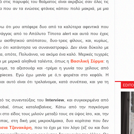
 στις παρυφές του θεάματος είναι ακριβώς σαν όλες τις
σα που αν τα ενώσεις φτάνεις κάπου πολύ μακριά, με μια
ω ότι μου απέφερε δυο από τα καλύτερα αφεντικά που
άγγας από το Απόλυτο Τίποτα alert και αυτά που έχεις
υ αισθητικού απόπατου, δυο-τρεις φίλους, και, κυρίως,
 ότι κατάντησα να συναναστραφώ. Δεν είναι δύκολο με
, οπότε, Πολυάννα, να ακόμα ένα καλό. Μερικές τυχερές
αι με μερικά αληθινά ταλέντα, όπως η
Βασιλική Σύρμα
: η
δυμα, τα αξεσουάρ και -τρέμει η γωνία του χείλους από
pieces. Εγώ έχω μανία με ό,τι φοριέται στο κεφάλι. Η
 αυτό είναι ότι τρελαίνομαι, κατά συνέπεια, και για τη
EDITO
πό τις συνεντεύξεις του
Interview
, και συγκεκριμένα από
global, όπως καταλαβαίνεις. Κάτω από την παγκόσμια
στο είδος τους μιλούν μεταξύ τους σε ύψος ίσο, και, την
πας, στη δική μας μικροκλίμακα, δυο κορίτσια που δεν
σια Τζανακάρη
, που το έχει με τον λόγο (εξ’ ου και δυο