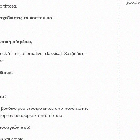
χωρίς ν
ς τίποτα.
 σχεδιάσεις τα κοστούμια;
υσική σ’αρέσει;
ck ‘n’ roll, alternative, classical, Χατζιδάκις,
λα.
Sioux;
τα;
βραδινό μου ντύσιμο εκτός από πολύ ειδικές
 φορέσω διαφορετικά παπούτσια.
μιουργιών σου;
 και gothic.