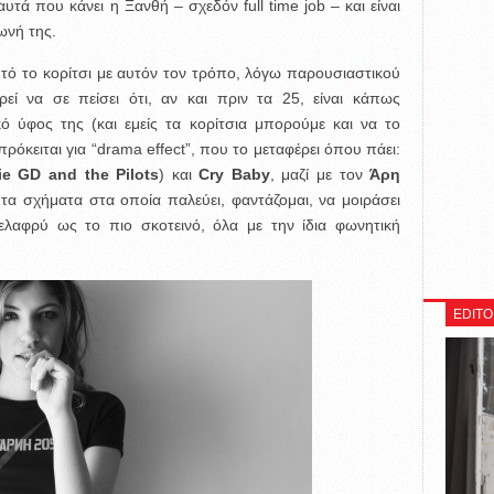
υτά που κάνει η Ξανθή – σχεδόν full time job – και είναι
ωνή της.
υτό το κορίτσι με αυτόν τον τρόπο, λόγω παρουσιαστικού
ρεί να σε πείσει ότι, αν και πριν τα 25, είναι κάπως
κό ύφος της (και εμείς τα κορίτσια μπορούμε και να το
πρόκειται για “drama effect”, που το μεταφέρει όπου πάει:
ie GD and the Pilots
) και
Cry Baby
, μαζί με τον
Άρη
 τα σχήματα στα οποία παλεύει, φαντάζομαι, να μοιράσει
λαφρύ ως το πιο σκοτεινό, όλα με την ίδια φωνητική
EDITO