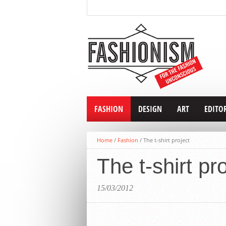
FASHION
DESIGN
ART
EDITO
Home
/
Fashion
/
The t-shirt project
The t-shirt pr
15/03/2012