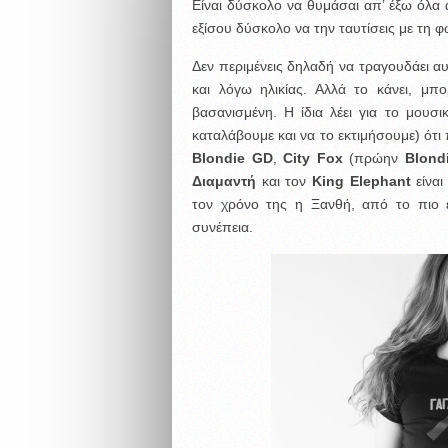
Είναι δύσκολο να θυμάσαι απ’ έξω όλα α
εξίσου δύσκολο να την ταυτίσεις με τη φ
Δεν περιμένεις δηλαδή να τραγουδάει α
και λόγω ηλικίας. Αλλά το κάνει, μπο
βασανισμένη. Η ίδια λέει για το μουσι
καταλάβουμε και να το εκτιμήσουμε) ότι 
Blondie GD
,
City Fox
(πρώην
Blond
Διαμαντή
και τον
King Elephant
είναι
τον χρόνο της η Ξανθή, από το πιο ε
συνέπεια.