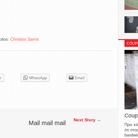
otos:
Christos Sarris
COUP
r
WhatsApp
Email
Coup
Next Story →
Mail mail mail
Πριν κά
ότι στ
bandwid