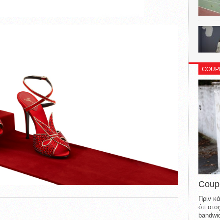
COUP
Coup
Πριν κά
ότι στ
bandwid