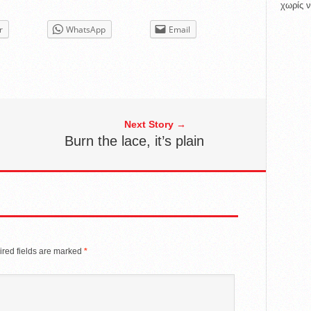
χωρίς ν
r
WhatsApp
Email
Next Story →
Burn the lace, it’s plain
red fields are marked
*