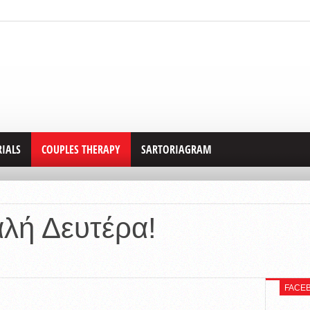
RIALS
COUPLES THERAPY
SARTORIAGRAM
αλή Δευτέρα!
FACE