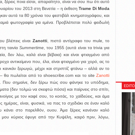
, ξέρεις ποια είσαι, απαραίτητο, είναι να σου πω ότι αυτό
νουαρίου του 2013 στη Βενετία – η έκθεση
Trame Di Moda
καν αυτά τα 80 χρόνια του φεστιβάλ κινηματογράφου, και
ι καμιά φωτογραφία για εμένα. Προβλέπεται πολύ φειδωλή
ου βλέπεις είναι
Zanotti
, πιστό αντίγραφο του mule, το
τη ταινία
Summertime
, του 1955 (αυτά είναι τα trivia για
α, δεν λέω, καλά είναι βέβαια) και είναι φτιαγμένο από
χο αντικείμενο που, έλα, είναι φτιαγμένο για χορό, ας το
ι κανκάν ξερωγώ, μέχρι και στριπτίζ φτάνω – αλλά αν το
– θα πωλείται από το shoescribe.com και το site
Zanotti
 Που σημαίνε, δεν ξέρω πώς σου φάνηκε το υπόδημα,
EDITO
ήματα (δεν τολμώ να σκεφτώ πόσα) και παίρνεις στο σπίτι,
οίγεις με τον καφέ σου, το κοιτάς, το χαϊδεύεις, και άμα
ς ημέρας, είναι, φυσικά, να πας το σχεδιάκι σε έναν καλό
ω κάνει στο παρελθόν, ουου. Άμα ξέρεις κανέναν καλό
ός μου κύριος έφυγε από την Κυψέλη, καιρό πριν, λόγω,