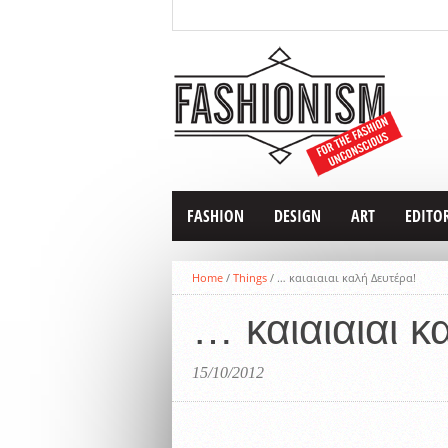
FASHION
DESIGN
ART
EDITO
Home
/
Things
/
… καιαιαιαι καλή Δευτέρα!
… καιαιαιαι κ
15/10/2012