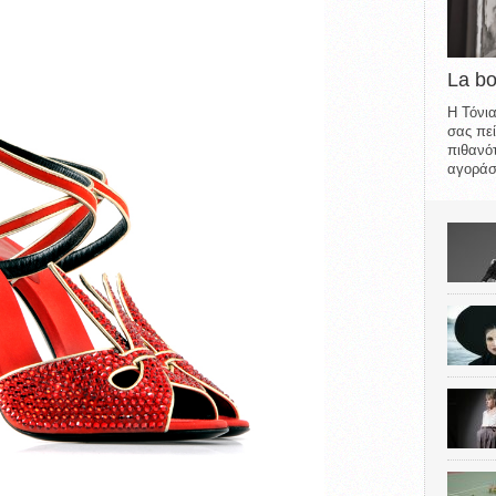
La b
Η Τόνια
σας πεί
πιθανότ
αγοράσε