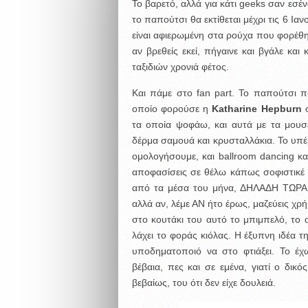
Το βαρετό, αλλά για κάτι geeks σαν εσένα
το παπούτσι θα εκτίθεται μέχρι τις 6 Ια
είναι αφιερωμένη στα ρούχα που φορέθη
αν βρεθείς εκεί, πήγαινε και βγάλε κα
ταξιδιών χρονιά φέτος.
Και πάμε στο fan part. To παπούτσι π
οποίο φορούσε η
Katharine Hepburn
σ
τα οποία ψοφάω, και αυτά με τα μουσεί
δέρμα σαμουά και κρυσταλλάκια. Το υπέρο
ομολογήσουμε, και ballroom dancing κα
αποφασίσεις σε θέλω κάπως σοφιστικέ 
από τα μέσα του μήνα, ΔΗΛΑΔΗ ΤΩΡΑ.
αλλά αν, λέμε ΑΝ ήτο έρως, μαζεύεις χρ
στο κουτάκι του αυτό το μπιμπελό, το αν
λάχει το φοράς κιόλας. Η έξυπνη ιδέα τη
υποδηματοποιό να στο φτιάξει. Το έχ
βέβαια, πες και σε εμένα, γιατί ο δικ
βεβαίως, του ότι δεν είχε δουλειά.