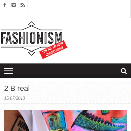
FASHION
DESIGN
ART
EDITORIALS
COUPLES
SARTORIAGRAM
THERAPY
2 B real
15/07/2013