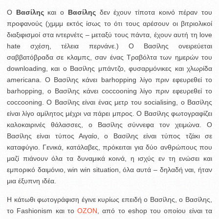
Ο
Βασίλης
και ο
Βασίλης
δεν έχουν τίποτα κοινό πέραν του
προφανούς (χμμμ εκτός ίσως το ότι τους αρέσουν οι βιτριολικοί
διαξιφισμοί στα ιντερνέτς – μεταξύ τους πάντα, έχουν αυτή τη love
hate σχέση, τέλεια περνάνε.) Ο Βασίλης ονειρεύεται
σαββατόβραδα σε κλαμπς, σαν ένας Τραβόλτα των ημερών του
downloading, και ο Βασίλης μπάντζο, φυσαρμόνικες και χλωρίδα
americana. O Βασίλης κάνει barhopping λίγο πριν εφευρεθεί το
barhopping, ο Βασίλης κάνει coccooning λίγο πριν εφευρεθεί το
coccooning. Ο Βασίλης είναι ένας μετρ του socialising, ο Βασίλης
είναι λίγο αμίλητος μέχρι να πάρει μπρος. Ο Βασίλης φωτογραφίζει
καλοκαιρινές θάλασσες, ο Βασίλης σύννεφα τον χειμώνα. Ο
Βασίλης είναι τύπος Αιγαίο, ο Βασίλης είναι τύπος τζάκι σε
καταφύγιο. Γενικά, κατάλαβες, πρόκειται για δύο ανθρώπους που
μαζί πιάνουν όλα τα δυναμικά κοινά, η ισχύς εν τη ενώσει και
εμπορικό δαιμόνιο, win win situation, όλα αυτά – δηλαδή ναι, ήταν
μια έξυπνη ιδέα.
Η κάτωθι φωτογράφιση έγινε κυρίως επειδή ο Βασίλης, ο Βασίλης,
το Fashionism και το
OZON
, από το eshop του οποίου είναι τα