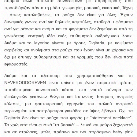
συρμού αλλά απόλυτα συνδεδεμένο με παραμέτρους που
προσδιόριζαν πάντα τη μόδα: γεωμετρία, μουσική, εικαστικά, Τέχνη
– όπως καταλαβαίνεις, τα ρούχα δεν είναι για όλες. Έχουν
δυναμικές γωνίες αντί για θηλυκές καμπύλες, σταθερά υφάσματα
αντί για ρέοντα και ακόμα και τα φορέματα δεν ξεφεύγουν από τη
γενικότερη κεντρική ιδέα ενός επιθυμητού ανδρόγυνου λουκ.
Ακόμα και το layering γίνεται με όρους Digitaria, με κοψίματα
ακριβείας και ανοίγματα στα ρούχα που έχουν γίνει με χάρακα και
όχι με grungy αυθορμητισμό και σε γραμμές που δεν είναι ποτέ
εφαρμοστές.
Ακόμα και τα αξεσουάρ που χρησιμοποιήθηκαν για το
NEVERODDOREVEN είναι unisex με έναν σοφιστικέ τρόπο,
τοποθετημένα κονσεπτικά κάπου στα νοητά σύνορα των
ιδεολογικών γειτόνων Βελγίου και Ιαπωνίας: brogues, αντρικές
κάλτσες, μια φουτουριστική ερμηνεία του παλιού αντρικού
περικνημίου και ασπρόμαυροι γιακάδες σε ύψος ζιβάγκο. Όχι, τα
Digitaria δεν είναι τα ρούχα που φοράς με “statement necklace”.
Τα χρώματα είναι φυσικά “τα βασικά” – λευκό και μαύρο ξεχωριστά
και σε στρώσεις, μπλε, πράσινο και ένα απρόσμενο baby pink