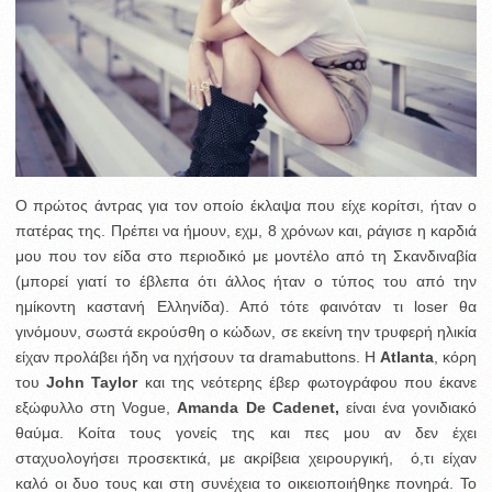
Ο πρώτος άντρας για τον οποίο έκλαψα που είχε κορίτσι, ήταν ο
πατέρας της. Πρέπει να ήμουν, εχμ, 8 χρόνων και, ράγισε η καρδιά
μου που τον είδα στο περιοδικό με μοντέλο από τη Σκανδιναβία
(μπορεί γιατί το έβλεπα ότι άλλος ήταν ο τύπος του από την
ημίκοντη καστανή Ελληνίδα). Από τότε φαινόταν τι loser θα
γινόμουν, σωστά εκρούσθη ο κώδων, σε εκείνη την τρυφερή ηλικία
είχαν προλάβει ήδη να ηχήσουν τα dramabuttons. H
Atlanta
, κόρη
του
John Taylor
και της νεότερης έβερ φωτογράφου που έκανε
εξώφυλλο στη Vogue,
Amanda De Cadenet,
είναι ένα γονιδιακό
θαύμα. Κοίτα τους γονείς της και πες μου αν δεν έχει
σταχυολογήσει προσεκτικά, με ακρίβεια χειρουργική, ό,τι είχαν
καλό οι δυο τους και στη συνέχεια το οικειοποιήθηκε πονηρά. Το