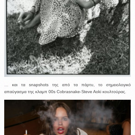
… και τα snapshots της από τα πάρτυ, το σημειολογικό
απαύγασμα της κλαμπ 00s Cobrasnake-Steve Aoki κουλτούρας.