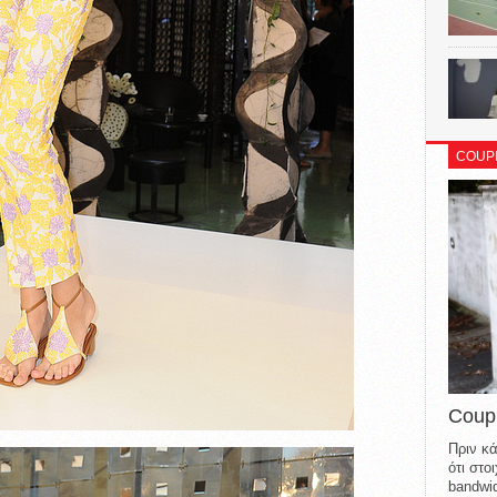
COUP
Coup
Πριν κά
ότι στ
bandwid