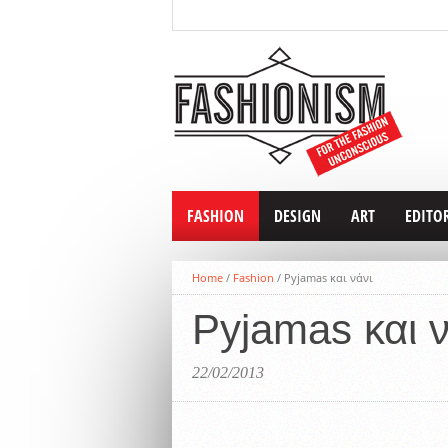
FASHION
DESIGN
ART
EDITO
Home
/
Fashion
/
Pyjamas και νάνι
Pyjamas και ν
22/02/2013