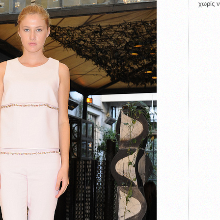
χωρίς ν