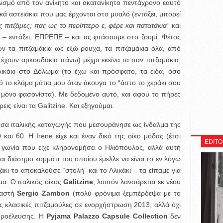
λισμό από τον ανίκητο και ακατανίκητο πεντάχρονο εαυτό
ά αστειάκια που μας έρχονται στο μυαλό (εντάξει, μπορεί
τις πιτζάμες; πας ως το περίπτερο ε, φέρε και πατατάκια”
και
) – εντάξει, ΕΠΡΕΠΕ – και ας φτάσουμε στο ζουμί. Φέτος
ύν τα πιτζαμάκια ως εξώ-ρουχα, τα πιτζαμάκια όλα, από
έχουν αρκουδάκια πάνω) μέχρι εκείνα τα σαν πιτζαμάκια,
ικάκι στο Δόλωμα (το έχω και πρόσφατο, τα είδα, όσο
το κλάμα μάτια μου όταν άκουγα το “άστο το χεράκι σου
ι μόνο φασονίστα). Με δεδομένο αυτό, και αφού το πήρες
ς είναι τα Galitzine. Και εξηγούμαι.
σα ιταλικής καταγωγής που μεσουράνησε ως ίνδαλμα της
 και 60. Η Irene είχε και έναν δικό της οίκο μόδας (έτσι
EDITO
η γωνία που είχε κληρονομήσει ο Ηλιόπουλος, αλλά αυτή
και διάσημο κομμάτι του οποίου έμελλε να είναι το εν λόγω
άκι το αποκαλούσε “στολή” και το Αλικάκι – τα είπαμε για
μα. Ο ιταλικός οίκος
Galitzine
, λοιπόν λανσάρεται εκ νέου
ιαστή
Sergio Zambon
(πολύ φρόνιμα ξεμπέρδεψα με το
ις κλασικές πιτζαμούλες σε ενορχήστρωση 2013, αλλά όχι
 προέλευσης. H
Pyjama Palazzo Capsule Collection
δεν