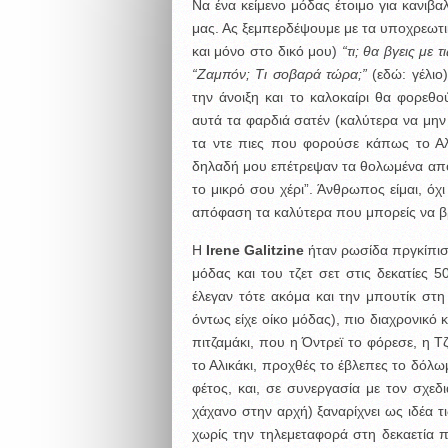
Να ένα κείμενο μόδας έτοιμο για κανιβα
μας. Ας ξεμπερδέψουμε με τα υποχρεωτικ
και μόνο στο δικό μου)
“τι; θα βγεις με 
“Ζαμπόν; Τι σοβαρά τώρα;”
(εδώ: γέλιο
την άνοιξη και το καλοκαίρι θα φορεθο
αυτά τα φαρδιά σατέν (καλύτερα να μην 
τα ντε πιες που φορούσε κάπως το Αλ
δηλαδή μου επέτρεψαν τα θολωμένα από 
το μικρό σου χέρι”. Άνθρωπος είμαι, όχ
απόφαση τα καλύτερα που μπορείς να βρει
Η
Irene Galitzine
ήταν ρωσίδα πργκίπισ
μόδας και του τζετ σετ στις δεκατίες 50
έλεγαν τότε ακόμα και την μπουτίκ στ
όντως είχε οίκο μόδας), πιο διαχρονικό 
πιτζαμάκι, που η Όντρεϊ το φόρεσε, η Τζ
το Αλικάκι, προχθές το έβλεπες το δόλω
φέτος, και, σε συνεργασία με τον σχεδ
χάχανο στην αρχή) ξαναρίχνει ως ιδέα τ
χωρίς την τηλεμεταφορά στη δεκαετία