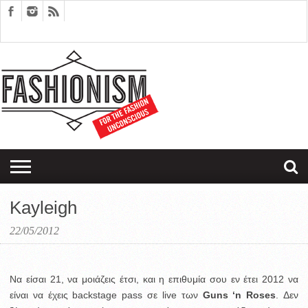
FASHION
DESIGN
ART
EDITORIALS
COUPLES
SARTORIAGRAM
THERAPY
Kayleigh
22/05/2012
Να είσαι 21, να μοιάζεις έτσι, και η επιθυμία σου εν έτει 2012 να
είναι να έχεις backstage pass σε live των
Guns ‘n Roses
. Δεν