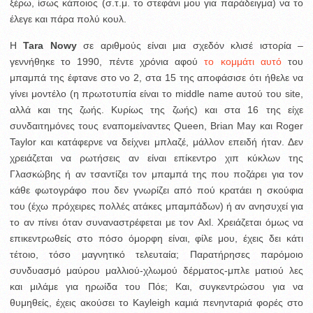
ξέρω, ίσως κάποιος (σ.τ.μ. το στεφάνι μου για παράδειγμα) να το
έλεγε και πάρα πολύ κουλ.
H
Tara Nowy
σε αριθμούς είναι μια σχεδόν κλισέ ιστορία –
γεννήθηκε το 1990, πέντε χρόνια αφού
το κομμάτι αυτό
του
μπαμπά της έφτανε στο νο 2, στα 15 της αποφάσισε ότι ήθελε να
γίνει μοντέλο (η πρωτοτυπία είναι το middle name αυτού του site,
αλλά και της ζωής. Κυρίως της ζωής) και στα 16 της είχε
συνδαιτημόνες τους εναπομείναντες Queen, Brian May και Roger
Taylor και κατάφερνε να δείχνει μπλαζέ, μάλλον επειδή ήταν. Δεν
χρειάζεται να ρωτήσεις αν είναι επίκεντρο χιπ κύκλων της
Γλασκώβης ή αν τσαντίζει τον μπαμπά της που ποζάρει για τον
κάθε φωτογράφο που δεν γνωρίζει από πού κρατάει η σκούφια
του (έχω πρόχειρες πολλές ατάκες μπαμπάδων) ή αν ανησυχεί για
το αν πίνει όταν συναναστρέφεται με τον Axl. Χρειάζεται όμως να
επικεντρωθείς στο πόσο όμορφη είναι, φίλε μου, έχεις δει κάτι
τέτοιο, τόσο μαγνητικό τελευταία; Παρατήρησες παρόμοιο
συνδυασμό μαύρου μαλλιού-χλωμού δέρματος-μπλε ματιού λες
και μιλάμε για ηρωίδα του Πόε; Και, συγκεντρώσου για να
θυμηθείς, έχεις ακούσει το Kayleigh καμιά πενηνταριά φορές στο