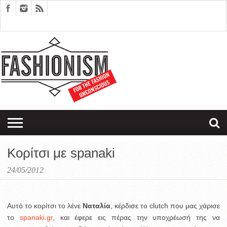
FASHION
DESIGN
ART
EDITORIALS
COUPLES
SARTORIAGRAM
THERAPY
Κορίτσι με spanaki
24/05/2012
Αυτό το κορίτσι το λένε
Ναταλία
, κέρδισε το clutch που μας χάρισε
το
spanaki.gr
, και έφερε εις πέρας την υποχρέωσή της να