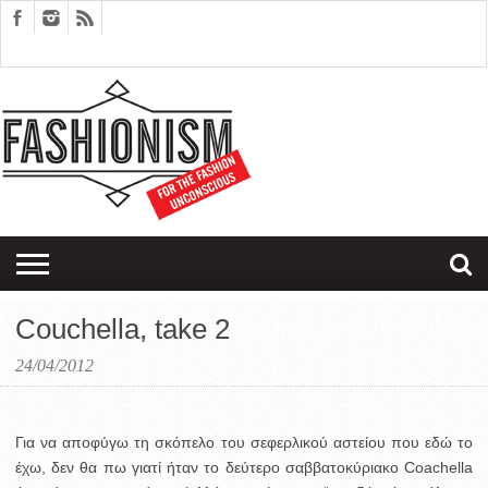
FASHION
DESIGN
ART
EDITORIALS
COUPLES
SARTORIAGRAM
THERAPY
Couchella, take 2
24/04/2012
Για να αποφύγω τη σκόπελο του σεφερλικού αστείου που εδώ το
έχω, δεν θα πω γιατί ήταν το δεύτερο σαββατοκύριακο Coachella