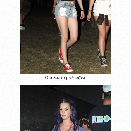
Ό,τι λέει το μπλουζάκι.