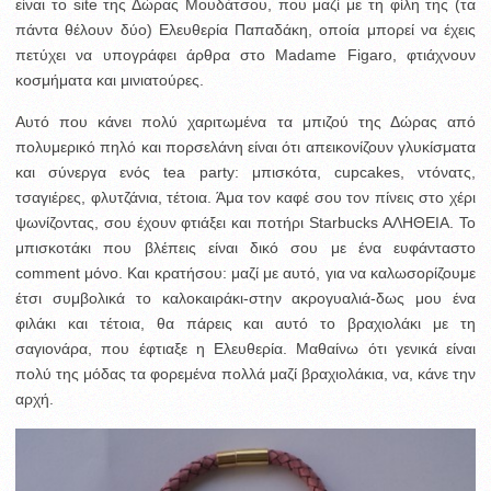
είναι το site της Δώρας Μουδάτσου, που μαζί με τη φίλη της (τα
πάντα θέλουν δύο) Ελευθερία Παπαδάκη, οποία μπορεί να έχεις
πετύχει να υπογράφει άρθρα στο Madame Figaro, φτιάχνουν
κοσμήματα και μινιατούρες.
Αυτό που κάνει πολύ χαριτωμένα τα μπιζού της Δώρας από
πολυμερικό πηλό και πορσελάνη είναι ότι απεικονίζουν γλυκίσματα
και σύνεργα ενός tea party: μπισκότα, cupcakes, ντόνατς,
τσαγιέρες, φλυτζάνια, τέτοια. Άμα τον καφέ σου τον πίνεις στο χέρι
ψωνίζοντας, σου έχουν φτιάξει και ποτήρι Starbucks ΑΛΗΘΕΙΑ. Το
μπισκοτάκι που βλέπεις είναι δικό σου με ένα ευφάνταστο
comment μόνο. Και κρατήσου: μαζί με αυτό, για να καλωσορίζουμε
έτσι συμβολικά το καλοκαιράκι-στην ακρογυαλιά-δως μου ένα
φιλάκι και τέτοια, θα πάρεις και αυτό το βραχιολάκι με τη
σαγιονάρα, που έφτιαξε η Ελευθερία. Μαθαίνω ότι γενικά είναι
πολύ της μόδας τα φορεμένα πολλά μαζί βραχιολάκια, να, κάνε την
αρχή.