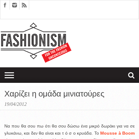
FASHION
DESIGN
ART
EDITORIALS
COUPLES
SARTORIAGRAM
THERAPY
Χαρίζει η ομάδα μινιατούρες
19/04/2012
Να που θα σου πω ότι θα σου δώσω ένα μικρό δωράκι για να σε
γλυκάνω, και δεν θα είναι και τ ό σ ο κρυάδα. Το
Mousse à Boom