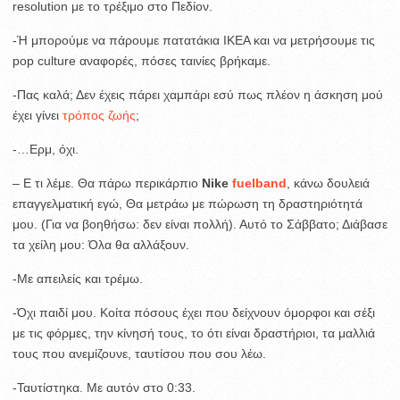
resolution με το τρέξιμο στο Πεδίον.
-Ή μπορούμε να πάρουμε πατατάκια ΙΚΕΑ και να μετρήσουμε τις
pop culture αναφορές, πόσες ταινίες βρήκαμε.
-Πας καλά; Δεν έχεις πάρει χαμπάρι εσύ πως πλέον η άσκηση μού
έχει γίνει
τρόπος ζωής
;
-…Eρμ, όχι.
– Ε τι λέμε. Θα πάρω περικάρπιο
Nike
fuelband
, κάνω δουλειά
επαγγελματική εγώ, Θα μετράω με πώρωση τη δραστηριότητά
μου. (Για να βοηθήσω: δεν είναι πολλή). Αυτό το Σάββατο; Διάβασε
τα χείλη μου: Όλα θα αλλάξουν.
-Με απειλείς και τρέμω.
-Όχι παιδί μου. Κοίτα πόσους έχει που δείχνουν όμορφοι και σέξι
με τις φόρμες, την κίνησή τους, το ότι είναι δραστήριοι, τα μαλλιά
τους που ανεμίζουνε, ταυτίσου που σου λέω.
-Ταυτίστηκα. Με αυτόν στο 0:33.