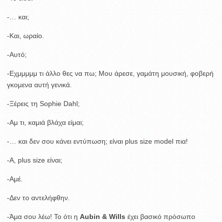
-… και;
-Και, ωραίο.
-Αυτό;
-Εχμμμμμ τι άλλο θες να πω; Μου άρεσε, γαμάτη μουσική, φοβερή
γκομενα αυτή γενικά.
-Ξέρεις τη Sophie Dahl;
-Αμ τι, καμιά βλάχα είμαι;
-… και δεν σου κάνει εντύπωση; είναι plus size model πια!
-Α, plus size είναι;
-Αμέ.
-Δεν το αντελήφθην.
-Άμα σου λέω! Το ότι η
Aubin & Wills
έχει βασικό πρόσωπο