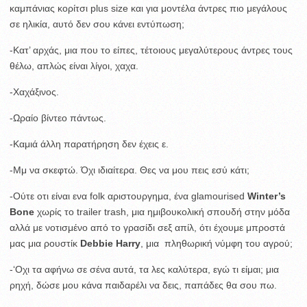
καμπάνιας κορίτσι plus size και για μοντέλα άντρες πιο μεγάλους
σε ηλικία, αυτό δεν σου κάνει εντύπωση;
-Κατ’ αρχάς, μια που το είπες, τέτοιους μεγαλύτερους άντρες τους
θέλω, απλώς είναι λίγοι, χαχα.
-Χαχάξινος.
-Ωραίο βίντεο πάντως.
-Καμιά άλλη παρατήρηση δεν έχεις ε.
-Μμ να σκεφτώ. Όχι ιδιαίτερα. Θες να μου πεις εσύ κάτι;
-Ούτε οτι είναι ενα folk αριστουργημα, ένα glamourised
Winter’s
Bone
χωρίς το trailer trash, μια ημιβουκολική σπουδή στην μόδα
αλλά με νοτισμένο από το γρασίδι σεξ απίλ, ότι έχουμε μπροστά
μας μια ρουστίκ
Debbie Harry
, μια πληθωρική
νύμφη του αγρού;
-‘Οχι τα αφήνω σε σένα αυτά, τα λες καλύτερα, εγώ τι είμαι; μια
ρηχή, δώσε μου κάνα παιδαρέλι να δεις, παπάδες θα σου πω.