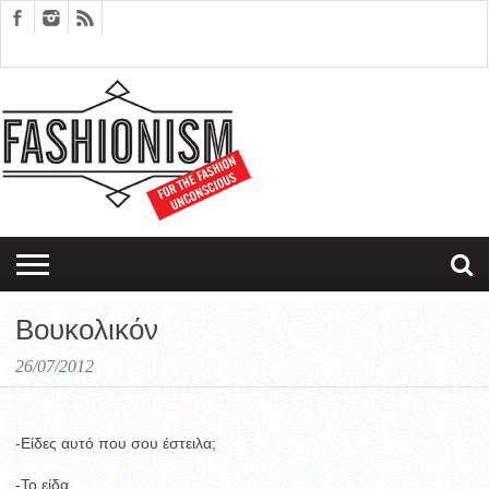
FASHION
DESIGN
ART
EDITORIALS
COUPLES
SARTORIAGRAM
THERAPY
Βουκολικόν
26/07/2012
-Είδες αυτό που σου έστειλα;
-Το είδα.