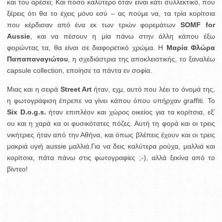
και του αρέσει; Και πόσο καλύτερο όταν είναι κάτι συλλεκτικό, που
ξέρεις ότι θα το έχεις μόνο εσύ – ας πούμε να, τα τρία κορίτσια
που κέρδισαν από ένα εκ των τριών φορεμάτων
SOMF for
Aussie
, και να πέσουν η μία πάνω στην άλλη κάπου έξω
φορώντας τα, θα είναι σε διαφορετικό χρώμα. Η
Μαρία Φλώρα
Παπαπαναγιώτου
, η σχεδιάστρια της αποκλειστικής, το ξαναλέω
capsule collection, εποίησε τα πάντα εν σοφία.
Μιας και η σειρά
Street Art
ήταν, εχμ, αυτό που λέει το όνομά της,
η φωτογράφιση έπρεπε να γίνει κάπου όπου υπήρχαν graffiti. To
Six D.o.g.s.
ήταν επιπλέον και χώρος οικείος για τα κορίτσια, εξ’
ου και η χαρά κα οι φυσικότατες πόζες. Αυτή τη φορά και οι τρεις
νικήτριες ήταν από την Αθήνα, και όπως βλέπεις έχουν και οι τρεις
μακριά υγιή aussie μαλλιά.Για να δεις καλύτερα ρούχα, μαλλιά και
κορίτσια, πάτα πάνω στις φωτογραφίες ;-), αλλά ξεκίνα από το
βίντεο!