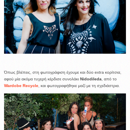
Όπως βλέπεις, στη φωτογράφιση έχουμε και δύο extra κορίτσια,
αφού μία ακόμα τυχερή κέρδισε συνολάκι
Nidodileda
, από το
Wardοbe Recycle
, και φωτογραφήθηκε μαζί με τη σχεδιάστρια.