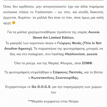
Όσες δεν κερδίσατε, μην απογοητεύεστε: έχει και άλλα παρόμοια
exclusive πλάνα το Fashionism – ως τότε, και επειδή διακοπές
έρχονται, θυμίσου: τα μαλλιά δεν είναι το παν, είναι όμως μια καλή
αρχή
Για τα μαλλιά χρησιμοποιήθηκαν προϊόντα της σειράς
Aussie
Street Art Limited Edition.
Το μακιγιάζ των κοριτσιών έκανε ο
Γιώργος Φυτάς (This Is Not
Another Agency)
.
Τα παρασκήνια της φωτογράφισης μπορείς να
δεις και στο instagram, στο hashtag
#fashionism_aussie
Όλα τα ρούχα, και της Μαρίας Φλώρας, είναι
ΣΟΜΦ
.
Τη φωτογράφιση επιμελήθηκε ο
Στέφανος Παππάς,
και το βίντεο
ο
Κωνσταντίνος Ζουντουρίδης.
Ευχαριστούμε το
Six D.O.G.S.
για την παραχώρηση των χώρων
του
***Μεγάλο ευχαριστώ στην Ντόρα.