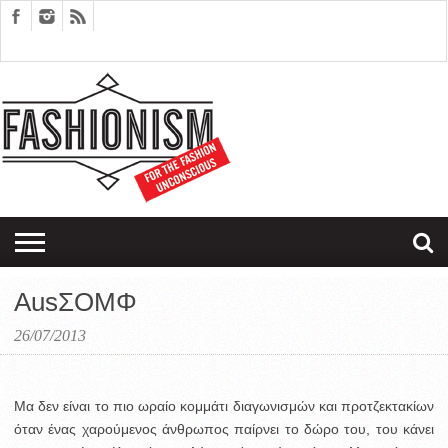
FASHION
DESIGN
ART
EDITORIALS
COUPLES
SARTORIAGRAM
THERAPY
AusΣΟΜΦ
26/07/2013
Μα δεν είναι το πιο ωραίο κομμάτι διαγωνισμών και προτζεκτακίων
όταν ένας χαρούμενος άνθρωπος παίρνει το δώρο του, του κάνει