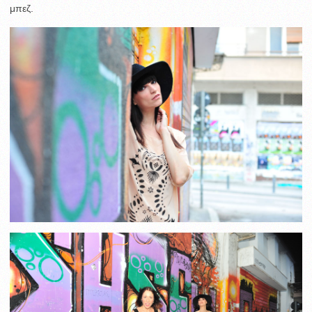
μπεζ.