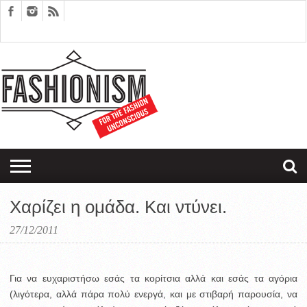
FASHION
DESIGN
ART
EDITORIALS
COUPLES
SARTORIAGRAM
THERAPY
Χαρίζει η ομάδα. Και ντύνει.
27/12/2011
Για να ευχαριστήσω εσάς τα κορίτσια αλλά και εσάς τα αγόρια
(λιγότερα, αλλά πάρα πολύ ενεργά, και με στιβαρή παρουσία, να