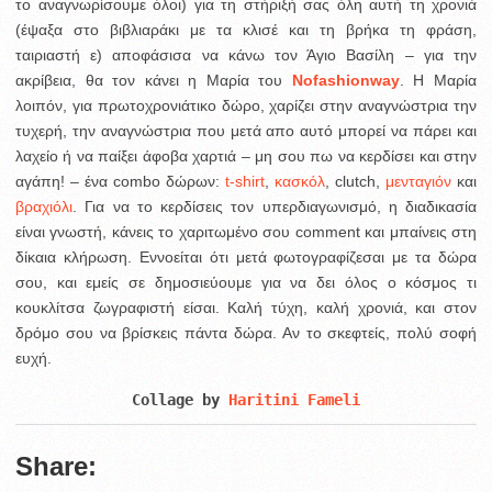
το αναγνωρίσουμε όλοι) για τη στήριξή σας όλη αυτή τη χρονιά
(έψαξα στο βιβλιαράκι με τα κλισέ και τη βρήκα τη φράση,
ταιριαστή ε) αποφάσισα να κάνω τον Άγιο Βασίλη – για την
ακρίβεια, θα τον κάνει η Μαρία του
Nofashionway
.
Η Μαρία
λοιπόν, για πρωτοχρονιάτικο δώρο, χαρίζει στην αναγνώστρια την
τυχερή, την αναγνώστρια που μετά απο αυτό μπορεί να πάρει και
λαχείο ή να παίξει άφοβα χαρτιά – μη σου πω να κερδίσει και στην
αγάπη! – ένα combo δώρων:
t-shirt
,
κασκόλ
, clutch,
μενταγιόν
και
βραχιόλι
. Για να το κερδίσεις τον υπερδιαγωνισμό, η διαδικασία
είναι γνωστή, κάνεις το χαριτωμένο σου comment και μπαίνεις στη
δίκαια κλήρωση. Εννοείται ότι μετά φωτογραφίζεσαι με τα δώρα
σου, και εμείς σε δημοσιεύουμε για να δει όλος ο κόσμος τι
κουκλίτσα ζωγραφιστή είσαι. Καλή τύχη, καλή χρονιά, και στον
δρόμο σου να βρίσκεις πάντα δώρα. Αν το σκεφτείς, πολύ σοφή
ευχή.
Collage by 
Haritini Fameli
Share: