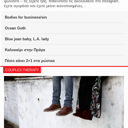
ψωνίσετε – τις ξέρετε ήδη, πιθανότατα τις ακολουθείτε στο instagram,
έχετε αγοράσει και έχετε μείνει ικανοποιημένες...
Bodies for business/sin
Ocean Goth
Blue jean baby, L.A. lady
Καλοκαίρι στην Πράγα
Πόσο κάνει 2+1 στα ρώσικα
COUPLES THERAPY