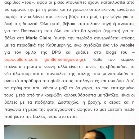
ακριβώς «του», αφού οι μισές ντουλάπες έχουν κατακλυσθεί από
τις εμμονές της με τη μόδα και το γραφείο όπου εκείνος εργάζεται
μυρίζει την κολώνια που εκείνη βάζει το πρωί, πριν φύγει για τη
δική της δουλειά. Όλα αυτά, βέβαια, αποτελούν πηγή έμπνευσης
για τον Παναγιώτη που όλο και κάτι θα γράψει (έμμεσα) για τη
Βάλια στο
Marie Claire
(αυτήν την περίοδο συνεργάζεται επίσης
με τα περιοδικά της Καθημερινής, ενώ σχεδιάζει ένα νέο website
για τον όμιλο της DPG και χαζεύει στα blogs του –
popoculture.com
,
gentlemensguide.gr
). Κάθε του κείμενο
στέλνεται πρώτα σ’ εκείνη, αλλά είναι οι ταινίες της εβδομάδας, τα
νέα άλμπουμ και οι συναυλίες της πόλης που μονοπωλούν το
ανοικτό παράθυρο του gtalk στους υπολογιστές και των δύο. Από
τα πράγματα που κάνουν μαζί τα ζευγάρια, το πιο επιτυχημένο
τους, μετά από την κρεμώδη κολοκυθόσουπα με τζίντζερ, είναι οι
βόλτες με τα ποδήλατα. Δυστυχώς, η βροχή, ο αέρας και η
παγωνιά τη μέρα της φωτογράφισης άφησαν το ματ custom made
ποδήλατο της Βάλιας πίσω στο σπίτι.