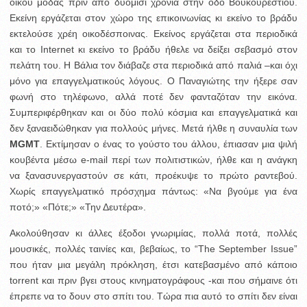
οίκου μόδας πριν από δυόμισι χρόνια στην οδό Βουκουρεστίου.
Εκείνη εργάζεται στον χώρο της επικοινωνίας κι εκείνο το βράδυ
εκτελούσε χρέη οικοδέσποινας. Εκείνος εργάζεται στα περιοδικά
και το Internet κι εκείνο το βράδυ ήθελε να δείξει σεβασμό στον
πελάτη του. Η Βάλια τον διάβαζε στα περιοδικά από παλιά –και όχι
μόνο για επαγγελματικούς λόγους. Ο Παναγιώτης την ήξερε σαν
φωνή στο τηλέφωνο, αλλά ποτέ δεν φανταζόταν την εικόνα.
Συμπεριφέρθηκαν και οι δύο πολύ κόσμια και επαγγελματικά και
δεν ξαναειδώθηκαν για πολλούς μήνες. Μετά ήλθε η συναυλία των
MGMT
. Εκτίμησαν ο ένας το γούστο του άλλου, έπιασαν μια ψιλή
κουβέντα μέσω e-mail περί των πολιτιστικών, ήλθε και η ανάγκη
να ξανασυνεργαστούν σε κάτι, προέκυψε το πρώτο ραντεβού.
Χωρίς επαγγελματικό πρόσχημα πάντως: «Να βγούμε για ένα
ποτό;» «Πότε;» «Την Δευτέρα».
Ακολούθησαν κι άλλες έξοδοι γνωριμίας, πολλά ποτά, πολλές
μουσικές, πολλές ταινίες και, βεβαίως, το “The September Issue”
που ήταν μια μεγάλη πρόκληση, έτσι κατεβασμένο από κάποιο
torrent και πριν βγει στους κινηματογράφους -και που σήμαινε ότι
έπρεπε να το δουν στο σπίτι του. Τώρα πια αυτό το σπίτι δεν είναι