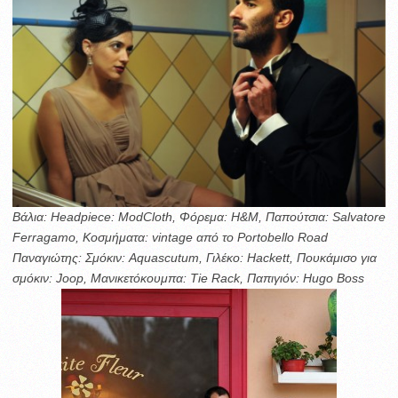
Βάλια: Headpiece: ModCloth, Φόρεμα: H&M, Παπούτσια: Salvatore
Ferragamo, Kοσμήματα: vintage από το Portobello Road
Παναγιώτης: Σμόκιν: Aquascutum, Γιλέκο: Hackett, Πουκάμισο για
σμόκιν: Joop, Μανικετόκουμπα: Tie Rack, Παπιγιόν: Hugo Boss