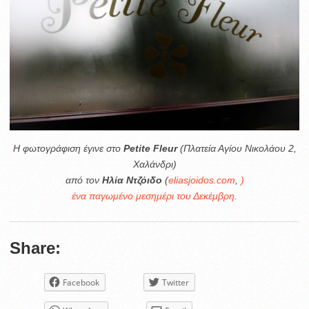
Η φωτογράφιση έγινε στο
Petite Fleur
(Πλατεία Αγίου Νικολάου 2,
Χαλάνδρι)
από τον
Ηλία Ντζόιδο
(
eliasjoidos.com
,
)
ένα παγωμένο μεσημέρι του Δεκέμβρη.
Share:
Facebook
Twitter